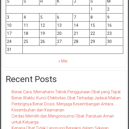
S
S
R
K
J
S
M
1
2
3
4
5
6
7
8
9
10
11
12
13
14
15
16
17
18
19
20
21
22
23
24
25
26
27
28
29
30
31
« Mei
Recent Posts
Benar Cara: Memahami Teknik Penggunaan Obat yang Tepat
Benar Waktu: Kunci Efektivitas Obat Terhadap Jadwal Makan
Pentingnya Benar Dosis: Menjaga Keseimbangan Antara
Kesembuhan dan Keamanan
Cerdas Memilih dan Mengonsumsi Obat: Panduan Aman
untuk Keluarga
Kenapa Obat Tidak Langsung Bereaksi dalam Sekejap