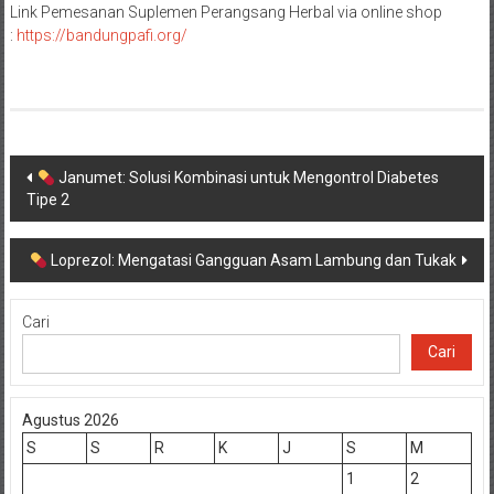
Link Pemesanan Suplemen Perangsang Herbal via online shop
:
https://
bandungpafi
.org/
Navigasi
Janumet: Solusi Kombinasi untuk Mengontrol Diabetes
Tipe 2
pos
Loprezol: Mengatasi Gangguan Asam Lambung dan Tukak
Cari
Cari
Agustus 2026
S
S
R
K
J
S
M
1
2