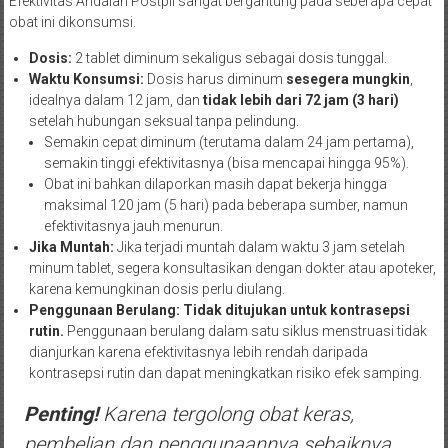
Efektivitas Andalan Postpil sangat bergantung pada seberapa cepat
obat ini dikonsumsi.
Dosis:
2 tablet diminum sekaligus sebagai dosis tunggal.
Waktu Konsumsi:
Dosis harus diminum
sesegera mungkin
,
idealnya dalam 12 jam, dan
tidak lebih dari 72 jam (3 hari)
setelah hubungan seksual tanpa pelindung.
Semakin cepat diminum (terutama dalam 24 jam pertama),
semakin tinggi efektivitasnya (bisa mencapai hingga 95%).
Obat ini bahkan dilaporkan masih dapat bekerja hingga
maksimal 120 jam (5 hari) pada beberapa sumber, namun
efektivitasnya jauh menurun.
Jika Muntah:
Jika terjadi muntah dalam waktu 3 jam setelah
minum tablet, segera konsultasikan dengan dokter atau apoteker,
karena kemungkinan dosis perlu diulang.
Penggunaan Berulang:
Tidak ditujukan untuk kontrasepsi
rutin.
Penggunaan berulang dalam satu siklus menstruasi tidak
dianjurkan karena efektivitasnya lebih rendah daripada
kontrasepsi rutin dan dapat meningkatkan risiko efek samping.
Penting!
Karena tergolong obat keras,
pembelian dan penggunaannya sebaiknya