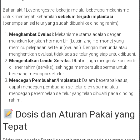
Bahan aktif Levonorgestrel bekerja melalui beberapa mekanisme
untuk mencegah kehamilan
sebelum terjadi implantasi
(penempelan sel telur yang sudah dibuahi ke dinding rahim):
Menghambat Ovulasi:
Mekanisme utama adalah dengan
menekan lonjakan hormon LH (Luteinizing Hormone) yang
memicu pelepasan sel telur (ovulasi). Dengan menunda atau
menghentikan ovulasi, tidak ada sel telur yang siap untuk dibuahi.
Mengentalkan Lendir Serviks:
Obat ini juga mengentalkan lendir
di leher rahim (serviks), sehingga mempersulit sperma untuk
berenang mencapai sel telur.
Mencegah Pembuahan/Implantasi:
Dalam beberapa kasus,
dapat mencegah pembuahan sel telur oleh sperma atau
mencegah penempelan sel telur yang telah dibuahi pada dinding
rahim.
Dosis dan Aturan Pakai yang
Tepat