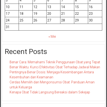
3
4
5
6
7
8
9
10
11
12
13
14
15
16
17
18
19
20
21
22
23
24
25
26
27
28
29
30
31
« Mei
Recent Posts
Benar Cara: Memahami Teknik Penggunaan Obat yang Tepat
Benar Waktu: Kunci Efektivitas Obat Terhadap Jadwal Makan
Pentingnya Benar Dosis: Menjaga Keseimbangan Antara
Kesembuhan dan Keamanan
Cerdas Memilih dan Mengonsumsi Obat: Panduan Aman
untuk Keluarga
Kenapa Obat Tidak Langsung Bereaksi dalam Sekejap