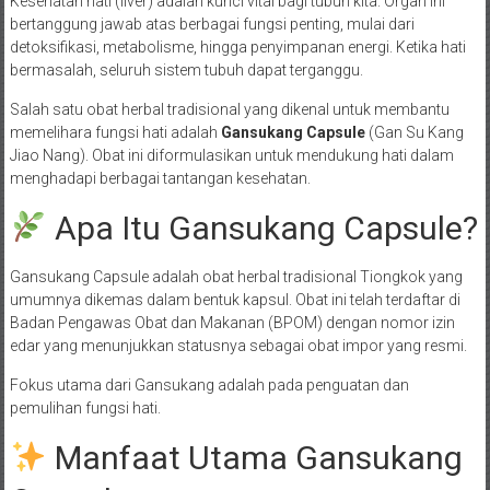
Kesehatan hati (liver) adalah kunci vital bagi tubuh kita. Organ ini
bertanggung jawab atas berbagai fungsi penting, mulai dari
detoksifikasi, metabolisme, hingga penyimpanan energi. Ketika hati
bermasalah, seluruh sistem tubuh dapat terganggu.
Salah satu obat herbal tradisional yang dikenal untuk membantu
memelihara fungsi hati adalah
Gansukang Capsule
(Gan Su Kang
Jiao Nang). Obat ini diformulasikan untuk mendukung hati dalam
menghadapi berbagai tantangan kesehatan.
Apa Itu Gansukang Capsule?
Gansukang Capsule adalah obat herbal tradisional Tiongkok yang
umumnya dikemas dalam bentuk kapsul. Obat ini telah terdaftar di
Badan Pengawas Obat dan Makanan (BPOM) dengan nomor izin
edar yang menunjukkan statusnya sebagai obat impor yang resmi.
Fokus utama dari Gansukang adalah pada penguatan dan
pemulihan fungsi hati.
Manfaat Utama Gansukang