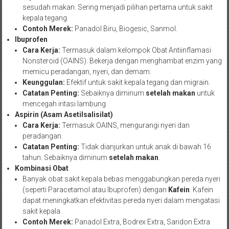
sesudah makan. Sering menjadi pilihan pertama untuk sakit
kepala tegang.
Contoh Merek:
Panadol Biru, Biogesic, Sanmol.
Ibuprofen
Cara Kerja:
Termasuk dalam kelompok Obat Antiinflamasi
Nonsteroid (OAINS). Bekerja dengan menghambat enzim yang
memicu peradangan, nyeri, dan demam.
Keunggulan:
Efektif untuk sakit kepala tegang dan migrain.
Catatan Penting:
Sebaiknya diminum
setelah makan
untuk
mencegah iritasi lambung.
Aspirin (Asam Asetilsalisilat)
Cara Kerja:
Termasuk OAINS, mengurangi nyeri dan
peradangan.
Catatan Penting:
Tidak dianjurkan untuk anak di bawah 16
tahun. Sebaiknya diminum
setelah makan
.
Kombinasi Obat
Banyak obat sakit kepala bebas menggabungkan pereda nyeri
(seperti Paracetamol atau Ibuprofen) dengan
Kafein
. Kafein
dapat meningkatkan efektivitas pereda nyeri dalam mengatasi
sakit kepala.
Contoh Merek:
Panadol Extra, Bodrex Extra, Saridon Extra