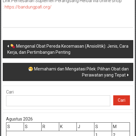
Link Pemesanan Suplemen Perangsang Herbal via online shop
:
https://bandungpafi.org/
Navigasi
Mengenal Obat Pereda Kecemasan (Ansiolitik): Jenis, Cara
Kerja, dan Pertimbangan Penting
pos
Memahami dan Mengatasi Pilek: Pilihan Obat dan
Perawatan yang Tepat
Cari
Cari
Agustus 2026
S
S
R
K
J
S
M
1
2