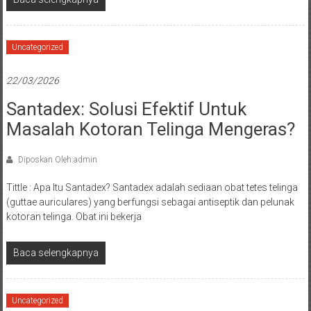
Uncategorized
22/03/2026
Santadex: Solusi Efektif Untuk
Masalah Kotoran Telinga Mengeras?
Diposkan Oleh:admin
Tittle : Apa Itu Santadex? Santadex adalah sediaan obat tetes telinga
(guttae auriculares) yang berfungsi sebagai antiseptik dan pelunak
kotoran telinga. Obat ini bekerja
Baca selengkapnya
Uncategorized