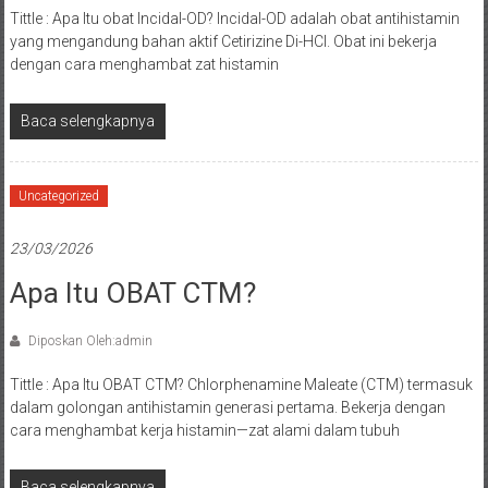
Tittle : Apa Itu obat Incidal-OD? Incidal-OD adalah obat antihistamin
yang mengandung bahan aktif Cetirizine Di-HCl. Obat ini bekerja
dengan cara menghambat zat histamin
Baca selengkapnya
Uncategorized
23/03/2026
Apa Itu OBAT CTM?
Diposkan Oleh:admin
Tittle : Apa Itu OBAT CTM? Chlorphenamine Maleate (CTM) termasuk
dalam golongan antihistamin generasi pertama. Bekerja dengan
cara menghambat kerja histamin—zat alami dalam tubuh
Baca selengkapnya