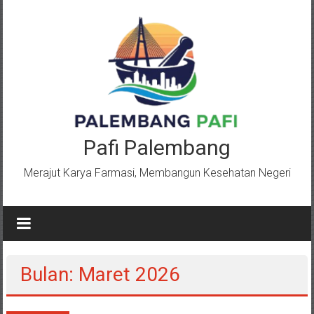
Lompat
ke
konten
Pafi Palembang
Merajut Karya Farmasi, Membangun Kesehatan Negeri
Bulan: Maret 2026