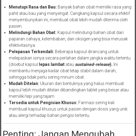
Menutupi Rasa dan Bau:
Banyak bahan obat memiliki rasa yang
pahit atau bau yang menyengat. Cangkang kapsul secara efektif
menyembunyikan ini, membuat obat lebih mudah diterima oleh
pasien.
Melindungi Bahan Obat:
Kapsul melindungi bahan obat dari
paparan cahaya, kelembaban, dan oksigen yang bisa merusak
efektivitasnya.
Pelepasan Terkendali:
Beberapa kapsul dirancang untuk
melepaskan isinya secara perlahan dalam jangka waktu tertentu
(disebut kapsul
lepas lambat
atau
sustained-release
).
Ini
membantu menjaga kadar obat tetap stabil dalam darah,
sehingga tidak perlu sering minum obat.
Mudah Ditelan:
Ukuran dan bentuknya yang halus membuat
kapsul lebih mudah ditelan dibandingkan tablet yang besar atau
memiliki tepi yang tajam.
Tersedia untuk Pengisian Khusus:
Farmasi sering kali
membuat kapsul khusus untuk pasien dengan dosis yang unik
atau alergi terhadap bahan pengisi tertentu.
Penting: Jangan Mengubah