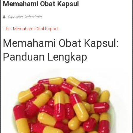
Memahami Obat Kapsul
Diposkan Oleh:admin
Title : Memahami Obat Kapsul
Memahami Obat Kapsul:
Panduan Lengkap