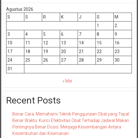
Agustus 2026
S
S
R
K
J
S
M
1
2
3
4
5
6
7
8
9
10
11
12
13
14
15
16
17
18
19
20
21
22
23
24
25
26
27
28
29
30
31
« Mei
Recent Posts
Benar Cara: Memahami Teknik Penggunaan Obat yang Tepat
Benar Waktu: Kunci Efektivitas Obat Terhadap Jadwal Makan
Pentingnya Benar Dosis: Menjaga Keseimbangan Antara
Kesembuhan dan Keamanan