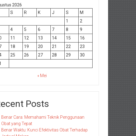
ustus 2026
S
R
K
J
S
M
1
2
4
5
6
7
8
9
0
11
12
13
14
15
16
7
18
19
20
21
22
23
4
25
26
27
28
29
30
1
« Mei
ecent Posts
Benar Cara: Memahami Teknik Penggunaan
Obat yang Tepat
Benar Waktu: Kunci Efektivitas Obat Terhadap