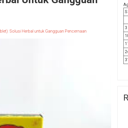
Ag
S
3
ablet): Solusi Herbal untuk Gangguan Pencernaan
1
1
2
3
R