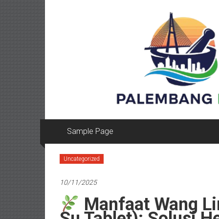
Lompat
ke
konten
Sample Page
Uncategorized
10/11/2025
Manfaat Wang Lin
Su Tablet): Solusi 