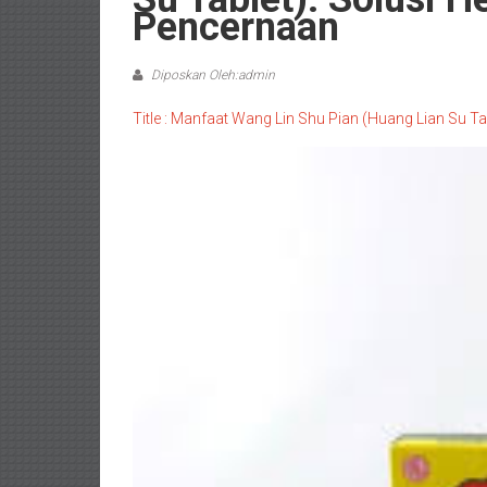
Pencernaan
Diposkan Oleh:admin
Title : Manfaat Wang Lin Shu Pian (Huang Lian Su T