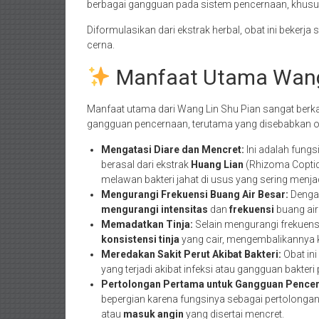
berbagai gangguan pada sistem pencernaan, khus
Diformulasikan dari ekstrak herbal, obat ini bekerj
cerna.
Manfaat Utama Wang
Manfaat utama dari Wang Lin Shu Pian sangat ber
gangguan pencernaan, terutama yang disebabkan ol
Mengatasi Diare dan Mencret:
Ini adalah fungs
berasal dari ekstrak
Huang Lian
(Rhizoma Coptidis
melawan bakteri jahat di usus yang sering menja
Mengurangi Frekuensi Buang Air Besar:
Dengan
mengurangi intensitas
dan
frekuensi
buang air
Memadatkan Tinja:
Selain mengurangi frekuen
konsistensi tinja
yang cair, mengembalikannya 
Meredakan Sakit Perut Akibat Bakteri:
Obat ini
yang terjadi akibat infeksi atau gangguan bakter
Pertolongan Pertama untuk Gangguan Pencer
bepergian karena fungsinya sebagai pertolongan
atau
masuk angin
yang disertai mencret.