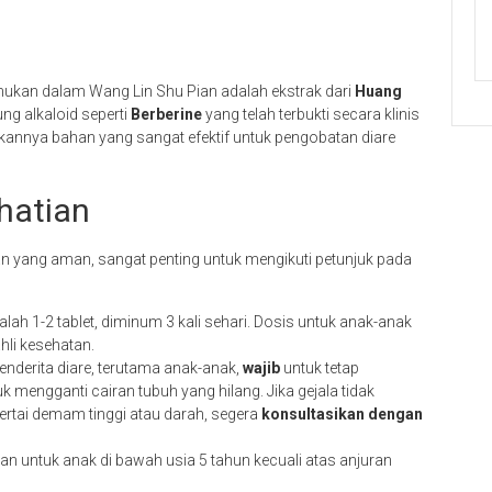
emukan dalam Wang Lin Shu Pian adalah ekstrak dari
Huang
ng alkaloid seperti
Berberine
yang telah terbukti secara klinis
dikannya bahan yang sangat efektif untuk pengobatan diare
hatian
 yang aman, sangat penting untuk mengikuti petunjuk pada
h 1-2 tablet, diminum 3 kali sehari. Dosis untuk anak-anak
hli kesehatan.
nderita diare, terutama anak-anak,
wajib
untuk tetap
k mengganti cairan tubuh yang hilang. Jika gejala tidak
sertai demam tinggi atau darah, segera
konsultasikan dengan
an untuk anak di bawah usia 5 tahun kecuali atas anjuran