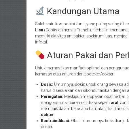
Kandungan Utama
Salah satu komposisi kunci yang paling sering dit
Lian
(Coptis chinensis Franch). Herbal ini mengandu
memiliki aktivitas antibakteri spektrum luas, menja
infeksi.
Aturan Pakai dan Per
Untuk memastikan manfaat optimal dan penggunaan
kemasan atau anjuran dari apoteker/dokter:
Dosis:
Umumnya, dosis untuk orang dewasa adala
harus disesuaikan dan dikonsultasikan dengan a
Peringatan:
Meskipun merupakan obat herbal, pe
mengonsumsi cairan rehidrasi seperti
oralit
untu
membaik dalam beberapa hari, atau jika diare di
dokter
.
Kontraindikasi:
Obat ini umumnya tidak dianjurk
dokter.