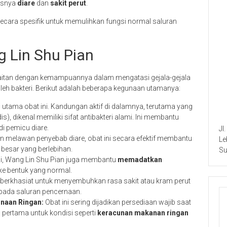
usnya
diare
dan
sakit perut
.
a secara spesifik untuk memulihkan fungsi normal saluran
 Lin Shu Pian
kaitan dengan kemampuannya dalam mengatasi gejala-gejala
eh bakteri. Berikut adalah beberapa kegunaan utamanya:
i utama obat ini. Kandungan aktif di dalamnya, terutama yang
), dikenal memiliki sifat antibakteri alami. Ini membantu
di pemicu diare.
Jl
 melawan penyebab diare, obat ini secara efektif membantu
Le
 besar yang berlebihan.
Su
si, Wang Lin Shu Pian juga membantu
memadatkan
ke bentuk yang normal.
 berkhasiat untuk menyembuhkan rasa sakit atau kram perut
i pada saluran pencernaan.
naan Ringan:
Obat ini sering dijadikan persediaan wajib saat
 pertama untuk kondisi seperti
keracunan makanan ringan