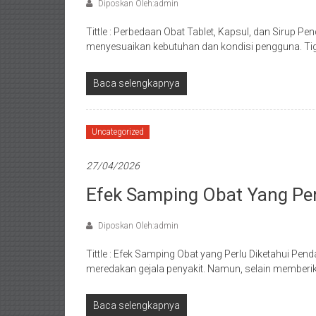
Diposkan Oleh:admin
Tittle : Perbedaan Obat Tablet, Kapsul, dan Sirup P
menyesuaikan kebutuhan dan kondisi pengguna. Tig
Baca selengkapnya
Uncategorized
27/04/2026
Efek Samping Obat Yang Per
Diposkan Oleh:admin
Tittle : Efek Samping Obat yang Perlu Diketahui 
meredakan gejala penyakit. Namun, selain memberi
Baca selengkapnya