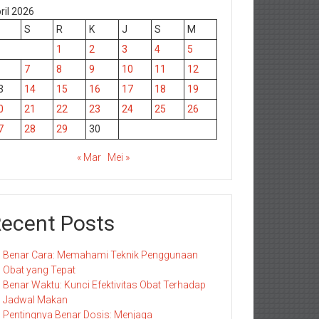
ril 2026
S
R
K
J
S
M
1
2
3
4
5
7
8
9
10
11
12
3
14
15
16
17
18
19
0
21
22
23
24
25
26
7
28
29
30
« Mar
Mei »
ecent Posts
Benar Cara: Memahami Teknik Penggunaan
Obat yang Tepat
Benar Waktu: Kunci Efektivitas Obat Terhadap
Jadwal Makan
Pentingnya Benar Dosis: Menjaga