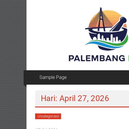
Lompat
ke
konten
Sample Page
Hari: April 27, 2026
Uncategorized