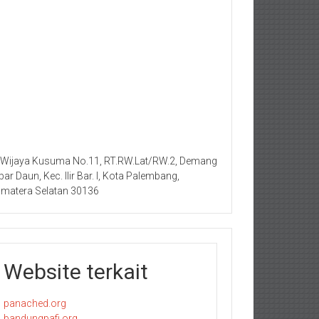
. Wijaya Kusuma No.11, RT.RW.Lat/RW.2, Demang
bar Daun, Kec. Ilir Bar. I, Kota Palembang,
matera Selatan 30136
Website terkait
panached.org
bandungpafi.org