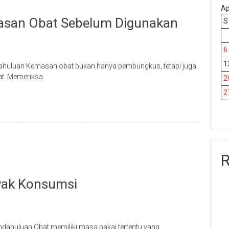
Ap
asan Obat Sebelum Digunakan
S
6
1
endahuluan Kemasan obat bukan hanya pembungkus, tetapi juga
at. Memeriksa
2
2
R
yak Konsumsi
ndahuluan Obat memiliki masa pakai tertentu yang