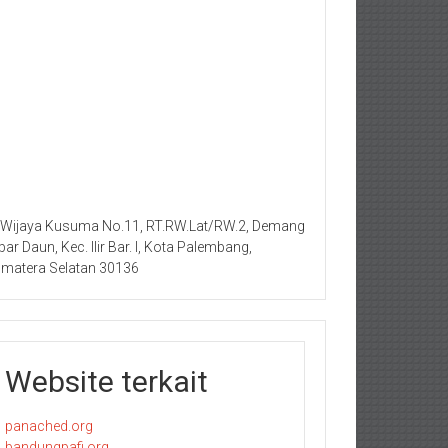
. Wijaya Kusuma No.11, RT.RW.Lat/RW.2, Demang
bar Daun, Kec. Ilir Bar. I, Kota Palembang,
matera Selatan 30136
Website terkait
panached.org
bandungpafi.org