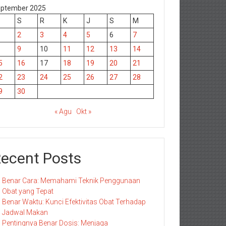
ptember 2025
S
R
K
J
S
M
2
3
4
5
6
7
9
10
11
12
13
14
5
16
17
18
19
20
21
2
23
24
25
26
27
28
9
30
« Agu
Okt »
ecent Posts
Benar Cara: Memahami Teknik Penggunaan
Obat yang Tepat
Benar Waktu: Kunci Efektivitas Obat Terhadap
Jadwal Makan
Pentingnya Benar Dosis: Menjaga