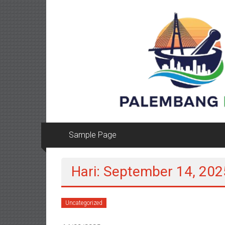
Lompat
ke
konten
Sample Page
Hari: September 14, 202
Uncategorized