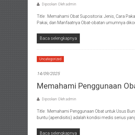
Diposkan Oleh:admin
Title : Memahami Obat Supositoria: Jenis, Cara Pa
Pakai, dan Manfaatnya Obat-obatan umumnya dikon
Baca selengkapnya
Uncategorized
14/09/2025
Memahami Penggunaan Oba
Diposkan Oleh:admin
Title : Memahami Penggunaan Obat untuk Usus Bu
buntu (apendisitis) adalah kondisi medis serius yang 
Baca selengkapnya