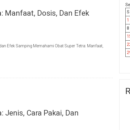
Se
 Manfaat, Dosis, Dan Efek
S
1
8
1
2
, dan Efek Samping Memahami Obat Super Tetra: Manfaat,
2
R
 Jenis, Cara Pakai, Dan