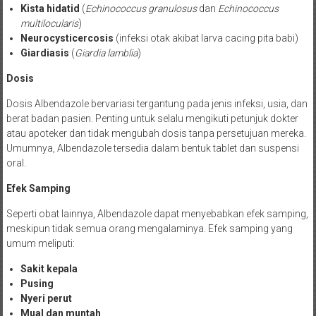
Kista hidatid
(
Echinococcus granulosus
dan
Echinococcus
multilocularis
)
Neurocysticercosis
(infeksi otak akibat larva cacing pita babi)
Giardiasis
(
Giardia lamblia
)
Dosis
Dosis Albendazole bervariasi tergantung pada jenis infeksi, usia, dan
berat badan pasien. Penting untuk selalu mengikuti petunjuk dokter
atau apoteker dan tidak mengubah dosis tanpa persetujuan mereka.
Umumnya, Albendazole tersedia dalam bentuk tablet dan suspensi
oral.
Efek Samping
Seperti obat lainnya, Albendazole dapat menyebabkan efek samping,
meskipun tidak semua orang mengalaminya. Efek samping yang
umum meliputi:
Sakit kepala
Pusing
Nyeri perut
Mual dan muntah