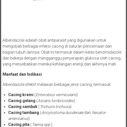
Albendazole adalah obat antiparasit yang digunakan untuk
mengobati berbagai infeksi cacing di saluran pencernaan dan
bagian tubuh lainnya. Obat ini termasuk dalam kelas benzimidazole
dan bekerja dengan mengganggu penyerapan glukosa oleh cacing,
yang menyebabkan mereka kehilangan energi dan akhirnya mati.
Manfaat dan Indikasi
Albendazole efektif melawan berbagai jenis cacing, termasuk:
Cacing kremi
(
Enterobius vermicularis
)
Cacing gelang
(
Ascaris lumbricoides
)
Cacing cambuk
(
Trichuris trichiura
)
Cacing tambang
(
Ancylostoma duodenale
dan
Necator
americanus
)
Cacing pita
(
Taenia spp.
)