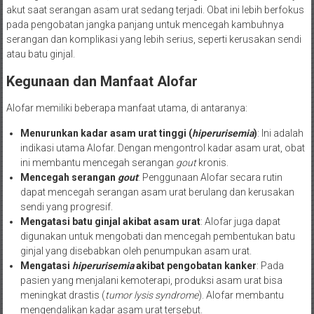
akut saat serangan asam urat sedang terjadi. Obat ini lebih berfokus
pada pengobatan jangka panjang untuk mencegah kambuhnya
serangan dan komplikasi yang lebih serius, seperti kerusakan sendi
atau batu ginjal.
Kegunaan dan Manfaat Alofar
Alofar memiliki beberapa manfaat utama, di antaranya:
Menurunkan kadar asam urat tinggi (
hiperurisemia
)
: Ini adalah
indikasi utama Alofar. Dengan mengontrol kadar asam urat, obat
ini membantu mencegah serangan
gout
kronis.
Mencegah serangan
gout
: Penggunaan Alofar secara rutin
dapat mencegah serangan asam urat berulang dan kerusakan
sendi yang progresif.
Mengatasi batu ginjal akibat asam urat
: Alofar juga dapat
digunakan untuk mengobati dan mencegah pembentukan batu
ginjal yang disebabkan oleh penumpukan asam urat.
Mengatasi
hiperurisemia
akibat pengobatan kanker
: Pada
pasien yang menjalani kemoterapi, produksi asam urat bisa
meningkat drastis (
tumor lysis syndrome
). Alofar membantu
mengendalikan kadar asam urat tersebut.