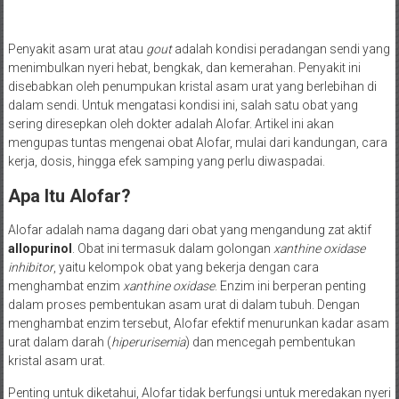
Penyakit asam urat atau
gout
adalah kondisi peradangan sendi yang
menimbulkan nyeri hebat, bengkak, dan kemerahan. Penyakit ini
disebabkan oleh penumpukan kristal asam urat yang berlebihan di
dalam sendi. Untuk mengatasi kondisi ini, salah satu obat yang
sering diresepkan oleh dokter adalah Alofar. Artikel ini akan
mengupas tuntas mengenai obat Alofar, mulai dari kandungan, cara
kerja, dosis, hingga efek samping yang perlu diwaspadai.
Apa Itu Alofar?
Alofar adalah nama dagang dari obat yang mengandung zat aktif
allopurinol
. Obat ini termasuk dalam golongan
xanthine oxidase
inhibitor
, yaitu kelompok obat yang bekerja dengan cara
menghambat enzim
xanthine oxidase
. Enzim ini berperan penting
dalam proses pembentukan asam urat di dalam tubuh. Dengan
menghambat enzim tersebut, Alofar efektif menurunkan kadar asam
urat dalam darah (
hiperurisemia
) dan mencegah pembentukan
kristal asam urat.
Penting untuk diketahui, Alofar tidak berfungsi untuk meredakan nyeri