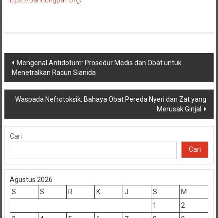
:
https://bandungpafi.org/
Navigasi
Mengenal Antidotum: Prosedur Medis dan Obat untuk
Menetralkan Racun Sianida
pos
Waspada Nefrotoksik: Bahaya Obat Pereda Nyeri dan Zat yang
Merusak Ginjal
Cari
Cari
Agustus 2026
S
S
R
K
J
S
M
1
2