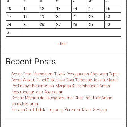
3
4
5
6
7
8
9
10
11
12
13
14
15
16
17
18
19
20
21
22
23
24
25
26
27
28
29
30
31
« Mei
Recent Posts
Benar Cara: Memahami Teknik Penggunaan Obat yang Tepat
Benar Waktu: Kunci Efektivitas Obat Terhadap Jadwal Makan
Pentingnya Benar Dosis: Menjaga Keseimbangan Antara
Kesembuhan dan Keamanan
Cerdas Memilih dan Mengonsumsi Obat: Panduan Aman
untuk Keluarga
Kenapa Obat Tidak Langsung Bereaksi dalam Sekejap