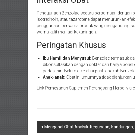
Penggunaan Benzolac secara bersamaan dengan pro
isotretinoin, atau tazarotene dapat menurunkan efektiv
penggunaan bersama produk yang mengandung su
warna kulit menjadi kekuningan.
Peringatan Khusus
Ibu Hamil dan Menyusui:
Benzolac termasuk d
dikonsultasikan dengan dokter dan hanya boleh d
pada janin. Belum diketahui pasti apakah Benzola
Anak-anak:
Obat ini umumnya tidak dianjurkan u
Link Pemesanan Suplemen Perangsang Herbal via o
Navigasi
Mengenal Obat Analsik: Kegunaan, Kandungan,