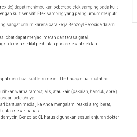
roxide) dapat menimbulkan beberapa efek samping pada kulit,
ngan kulit sensitif. Efek samping yang paling umum meliputi:
yang sangat umum karena cara kerja Benzoyl Peroxide dalam
esi obat dapat menjadi merah dan terasa gatal.
gkin terasa sedikit perih atau panas sesaat setelah
pat membuat kulit lebih sensitif terhadap sinar matahari.
ihkan warna rambut, alis, atau kain (pakaian, handuk, sprei).
tangan setelahnya.
i bantuan medis jika Anda mengalami reaksi alergi berat,
ah, atau sesak napas.
ndamycin, Benzolac CL harus digunakan sesuai anjuran dokter