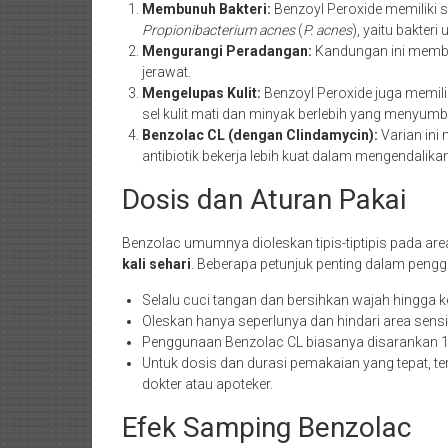
Membunuh Bakteri:
Benzoyl Peroxide memiliki si
Propionibacterium acnes
(
P. acnes
), yaitu bakter
Mengurangi Peradangan:
Kandungan ini memb
jerawat.
Mengelupas Kulit:
Benzoyl Peroxide juga memilik
sel kulit mati dan minyak berlebih yang menyum
Benzolac CL (dengan Clindamycin):
Varian ini
antibiotik bekerja lebih kuat dalam mengendalika
Dosis dan Aturan Pakai
Benzolac umumnya dioleskan tipis-tiptipis pada are
kali sehari
. Beberapa petunjuk penting dalam peng
Selalu cuci tangan dan bersihkan wajah hingga k
Oleskan hanya seperlunya dan hindari area sensit
Penggunaan Benzolac CL biasanya disarankan 1 
Untuk dosis dan durasi pemakaian yang tepat, ter
dokter atau apoteker.
Efek Samping Benzolac