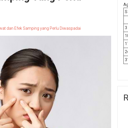
Ag
S
3
rawat dan Efek Samping yang Perlu Diwaspadai
1
1
2
3
R