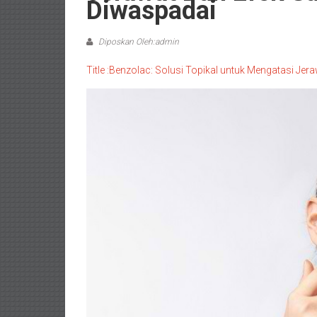
Diwaspadai
Diposkan Oleh:admin
Title :Benzolac: Solusi Topikal untuk Mengatasi Je