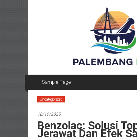
Lompat
ke
konten
Sample Page
Uncategorized
18/10/2025
Benzolac: Solusi To
Jerawat Dan Efek S