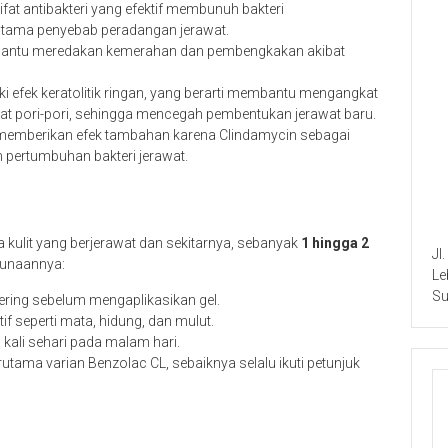
fat antibakteri yang efektif membunuh bakteri
i utama penyebab peradangan jerawat.
antu meredakan kemerahan dan pembengkakan akibat
i efek keratolitik ringan, yang berarti membantu mengangkat
bat pori-pori, sehingga mencegah pembentukan jerawat baru.
 memberikan efek tambahan karena Clindamycin sebagai
n pertumbuhan bakteri jerawat.
a kulit yang berjerawat dan sekitarnya, sebanyak
1 hingga 2
Jl
gunaannya:
Le
Su
ering sebelum mengaplikasikan gel.
if seperti mata, hidung, dan mulut.
kali sehari pada malam hari.
utama varian Benzolac CL, sebaiknya selalu ikuti petunjuk