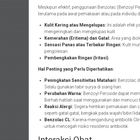
Meskipun efektif, penggunaan Benzolac (Benzoyl Pe
terutama pada awal pemakaian atau pada individu de
Kulit Kering atau Mengelupas:
Ini adalah efek 
mengeringkan dan mengelupas kulit.
Kemerahan (Eritema) dan Gatal:
Area yang diol
Sensasi Panas atau Terbakar Ringan:
Kulit mun
pengolesan.
Pembengkakan Ringan (Iritasi)
.
Hal Penting yang Perlu Diperhatikan:
Peningkatan Sensitivitas Matahari:
Benzolac da
Selalu gunakan tabir surya di siang hari.
Perubahan Warna:
Benzoyl Peroxide dapat memut
Berhati-hatilah saat menggunakan dan mencuci 
Reaksi Alergi:
Segera hentikan pemakaian dan car
seperti gatal-gatal, bengkak pada wajah/bibir/lid
Benzolac CL:
Karena mengandung antibiotik Cli
untuk mencegah risiko resistensi antibiotik.
Interaksi Obat