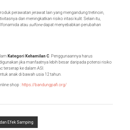
duk perawatan jerawat lain yang mengandung tretinoin,
itasnya dan meningkatkan risiko iritasi kulit. Selain itu,
lfonamida atau
sulfone
dapat menyebabkan perubahan
alam
Kategori Kehamilan C
. Penggunaannya harus
igunakan jika manfaatnya lebih besar daripada potensi risiko
c terserap ke dalam ASI.
ntuk anak di bawah usia 12 tahun.
nline shop :
https://bandungpafi.org/
 dan Efek Samping