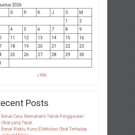
ustus 2026
S
R
K
J
S
M
1
2
4
5
6
7
8
9
0
11
12
13
14
15
16
7
18
19
20
21
22
23
4
25
26
27
28
29
30
1
« Mei
ecent Posts
Benar Cara: Memahami Teknik Penggunaan
Obat yang Tepat
Benar Waktu: Kunci Efektivitas Obat Terhadap