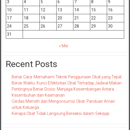
3
4
5
6
7
8
9
10
11
12
13
14
15
16
17
18
19
20
21
22
23
24
25
26
27
28
29
30
31
« Mei
Recent Posts
Benar Cara: Memahami Teknik Penggunaan Obat yang Tepat
Benar Waktu: Kunci Efektivitas Obat Terhadap Jadwal Makan
Pentingnya Benar Dosis: Menjaga Keseimbangan Antara
Kesembuhan dan Keamanan
Cerdas Memilih dan Mengonsumsi Obat: Panduan Aman
untuk Keluarga
Kenapa Obat Tidak Langsung Bereaksi dalam Sekejap