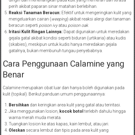
perih akibat paparan sinar matahari berlebihan.
Reaksi Tanaman Beracun:
Efektif untuk mengeringkan kulit yang
mengeluarkan cairan (
weeping
) akibat reaksi alergi dari tanaman
beracun seperti
poison ivy
atau
poison oak
.
Iritasi Kulit Ringan Lainnya:
Dapat digunakan untuk meredakan
gejala gatal akibat kondisi seperti biduran (urtikaria) atau kudis
(skabies), meskipun untuk kudis hanya meredakan gejala
gatalnya, bukan membunuh tungau penyebabnya.
Cara Penggunaan Calamine yang
Benar
Calamine merupakan obat luar dan hanya boleh digunakan pada
kulit (topikal). Berikut panduan umum penggunaannya:
Bersihkan
dan keringkan area kulit yang gatal atau teriritasi.
Jika menggunakan losion,
kocok botol
terlebih dahulu hingga
warna merah muda merata.
Tuangkan losion ke atas kapas, kain lembut, atau jari.
Oleskan
secara lembut dan tipis pada area kulit yang