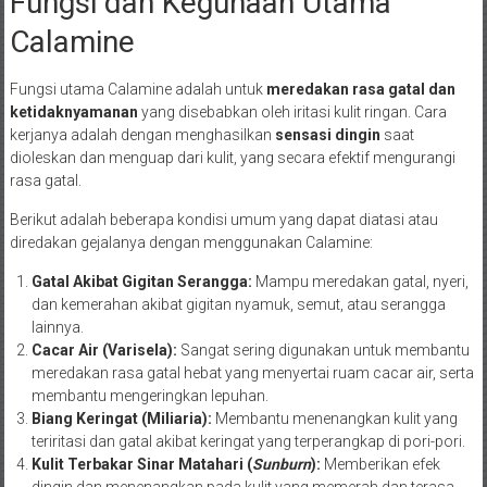
Fungsi dan Kegunaan Utama
Calamine
Fungsi utama Calamine adalah untuk
meredakan rasa gatal dan
ketidaknyamanan
yang disebabkan oleh iritasi kulit ringan. Cara
kerjanya adalah dengan menghasilkan
sensasi dingin
saat
dioleskan dan menguap dari kulit, yang secara efektif mengurangi
rasa gatal.
Berikut adalah beberapa kondisi umum yang dapat diatasi atau
diredakan gejalanya dengan menggunakan Calamine:
Gatal Akibat Gigitan Serangga:
Mampu meredakan gatal, nyeri,
dan kemerahan akibat gigitan nyamuk, semut, atau serangga
lainnya.
Cacar Air (Varisela):
Sangat sering digunakan untuk membantu
meredakan rasa gatal hebat yang menyertai ruam cacar air, serta
membantu mengeringkan lepuhan.
Biang Keringat (Miliaria):
Membantu menenangkan kulit yang
teriritasi dan gatal akibat keringat yang terperangkap di pori-pori.
Kulit Terbakar Sinar Matahari (
Sunburn
):
Memberikan efek
dingin dan menenangkan pada kulit yang memerah dan terasa