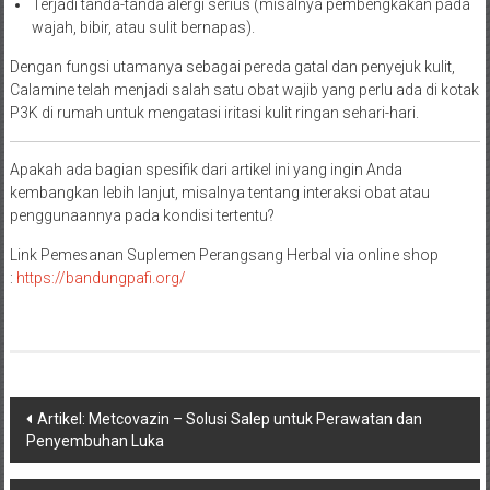
Terjadi tanda-tanda alergi serius (misalnya pembengkakan pada
wajah, bibir, atau sulit bernapas).
Dengan fungsi utamanya sebagai pereda gatal dan penyejuk kulit,
Calamine telah menjadi salah satu obat wajib yang perlu ada di kotak
P3K di rumah untuk mengatasi iritasi kulit ringan sehari-hari.
Apakah ada bagian spesifik dari artikel ini yang ingin Anda
kembangkan lebih lanjut, misalnya tentang interaksi obat atau
penggunaannya pada kondisi tertentu?
Link Pemesanan Suplemen Perangsang Herbal via online shop
:
https://bandungpafi.org/
Navigasi
Artikel: Metcovazin – Solusi Salep untuk Perawatan dan
Penyembuhan Luka
pos