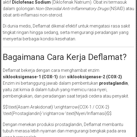
aktif
Diclofenac Sodium
(Diklofenak Natrium). Obat ini termasuk
dalam golongan
Non-Steroidal Anti-Inflammatory Drugs
(NSAID) atau
obat anti-inflamasi non-steroid.
Di dunia medis, Deflamat dikenal efektif untuk mengatasi rasa sakit
tingkat ringan hingga sedang, serta mengurangi peradangan yang
menyertai berbagai kondisi kesehatan.
Bagaimana Cara Kerja Deflamat?
Deflamat bekerja dengan cara menghambat enzim
siklooksigenase-1 (COX-1)
dan
siklooksigenase-2 (COX-2)
.
Enzim ini bertanggung jawab dalam pembentukan
prostaglandin
,
yaitu zat kimia di dalam tubuh yang memicu rasa nyeri,
pembengkakan, dan peradangan saat terjadi cedera atau penyakit.
$$\text{Asam Arakidonat} \xrightarrow{COX-1 / COX-2}
\text{Prostaglandin} \rightarrow \text{Nyeri/Inflamasi}$$
Dengan menekan produksi prostaglandin, Deflamat membantu
tubuh merasa lebih nyaman dan mengurangi bengkak pada area