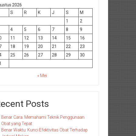
ustus 2026
S
R
K
J
S
M
1
2
4
5
6
7
8
9
0
11
12
13
14
15
16
7
18
19
20
21
22
23
4
25
26
27
28
29
30
1
« Mei
ecent Posts
Benar Cara: Memahami Teknik Penggunaan
Obat yang Tepat
Benar Waktu: Kunci Efektivitas Obat Terhadap