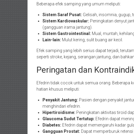
Beberapa efek samping yang umum meliputi:
Sistem Saraf Pusat:
Gelisah, insomnia, gugup, t
Sistem Kardiovaskular:
Peningkatan denyut jantu
(gangguan irama jantung).
Sistem Gastrointestinal:
Mual, muntah, kehilan
Lain-lain:
Mulut kering, sulit buang air kecil.
Efek samping yang lebih serius dapat terjadi, teru
seperti stroke, kejang, serangan jantung, dan bahka
Peringatan dan Kontraindi
Efedrin tidak cocok untuk semua orang. Beberapa k
hatian khusus meliputi:
Penyakit Jantung:
Pasien dengan penyakit jantung
menghindari efedrin.
Hipertiroidisme:
Peningkatan aktivitas tiroid d
Glaucoma Sudut Tertutup:
Efedrin dapat mening
Diabetes:
Efedrin dapat memengaruhi kadar gula
Gangguan Prostat:
Dapat memperburuk retensi 