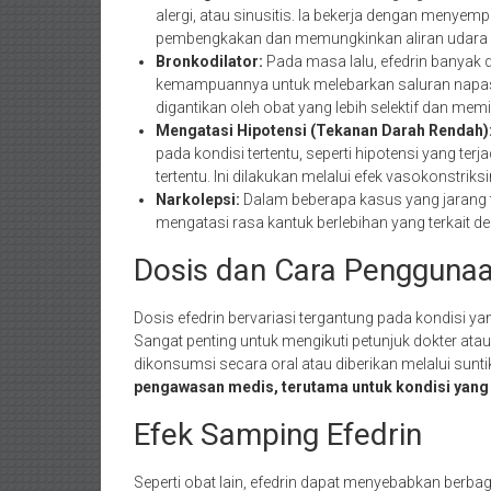
alergi, atau sinusitis. Ia bekerja dengan menye
pembengkakan dan memungkinkan aliran udara ya
Bronkodilator:
Pada masa lalu, efedrin banyak 
kemampuannya untuk melebarkan saluran napas.
digantikan oleh obat yang lebih selektif dan memil
Mengatasi Hipotensi (Tekanan Darah Rendah)
pada kondisi tertentu, seperti hipotensi yang ter
tertentu. Ini dilakukan melalui efek vasokonstr
Narkolepsi:
Dalam beberapa kasus yang jarang te
mengatasi rasa kantuk berlebihan yang terkait d
Dosis dan Cara Pengguna
Dosis efedrin bervariasi tergantung pada kondisi yan
Sangat penting untuk mengikuti petunjuk dokter at
dikonsumsi secara oral atau diberikan melalui sunt
pengawasan medis, terutama untuk kondisi yang l
Efek Samping Efedrin
Seperti obat lain, efedrin dapat menyebabkan berbaga