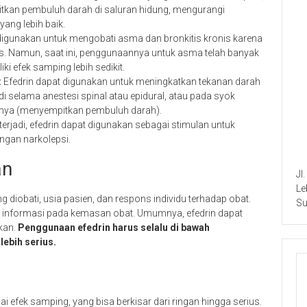
mpitkan pembuluh darah di saluran hidung, mengurangi
ng lebih baik.
digunakan untuk mengobati asma dan bronkitis kronis karena
 Namun, saat ini, penggunaannya untuk asma telah banyak
iki efek samping lebih sedikit.
:
Efedrin dapat digunakan untuk meningkatkan tekanan darah
jadi selama anestesi spinal atau epidural, atau pada syok
iksinya (menyempitkan pembuluh darah).
rjadi, efedrin dapat digunakan sebagai stimulan untuk
engan narkolepsi.
an
Jl
Le
g diobati, usia pasien, dan respons individu terhadap obat.
Su
au informasi pada kemasan obat. Umumnya, efedrin dapat
ikan.
Penggunaan efedrin harus selalu di bawah
ebih serius.
i efek samping, yang bisa berkisar dari ringan hingga serius.