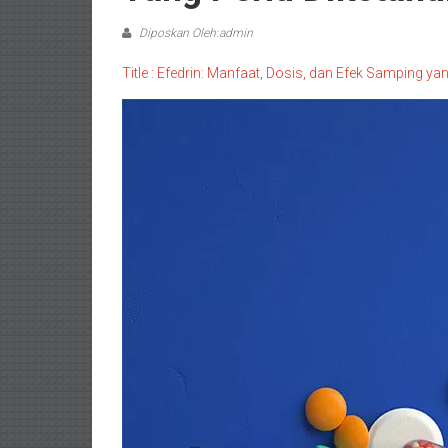
Diposkan Oleh:admin
Title : Efedrin: Manfaat, Dosis, dan Efek Samping yan