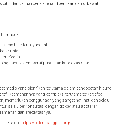
dihindari kecuali benar-benar diperlukan dan di bawah
, termasuk:
risis hipertensi yang fatal.
ko aritmia.
tor efedrin.
ping pada sistem saraf pusat dan kardiovaskular.
aat medis yang signifikan, terutama dalam pengobatan hidung
profil keamanannya yang kompleks, terutama terkait efek
n, memerlukan penggunaan yang sangat hati-hati dan selalu
tuk selalu berkonsultasi dengan dokter atau apoteker
amanan dan efektivitasnya.
nline shop :
h
ttps://palembangpafi.org/