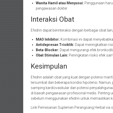
Wanita Hamil atau Menyusui:
Penggunaan harus 
pengawasan dokter.
Interaksi Obat
Efedrin dapat berinteraksi dengan berbagai obat lain
MAO Inhibitor:
Kombinasi ini dapat menyebabkan k
Antidepresan Trisiklik:
Dapat meningkatkan risi
Beta-Blocker:
Dapat mengurangi efek bronkodila
Obat Stimulan Lain:
Peningkatan risiko efek sam
Kesimpulan
Efedrin adalah obat yang kuat dengan potensi manf
tersumbat dan beberapa kondisi hipotensi. Namun, 
samping kardiovaskular dan potensi penyalahgunaa
di bawah pengawasan profesional medis. Penting un
sebelum menggunakan efedrin untuk memastikan ke
Link Pemesanan Suplemen Perangsang Herbal via o