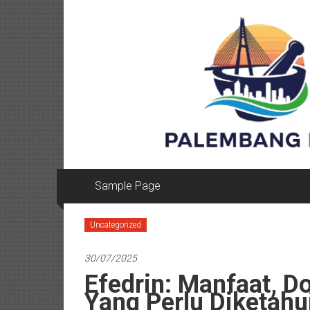
Lompat
ke
konten
Sample Page
Uncategorized
30/07/2025
Efedrin: Manfaat, D
Yang Perlu Diketahu