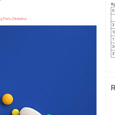
Ag
S
g Perlu Diketahui
3
1
1
2
3
R