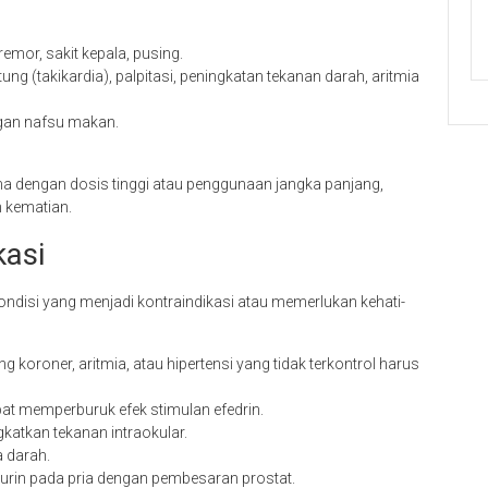
remor, sakit kepala, pusing.
ng (takikardia), palpitasi, peningkatan tekanan darah, aritmia
gan nafsu makan.
tama dengan dosis tinggi atau penggunaan jangka panjang,
n kematian.
kasi
ondisi yang menjadi kontraindikasi atau memerlukan kehati-
 koroner, aritmia, atau hipertensi yang tidak terkontrol harus
apat memperburuk efek stimulan efedrin.
katkan tekanan intraokular.
 darah.
urin pada pria dengan pembesaran prostat.