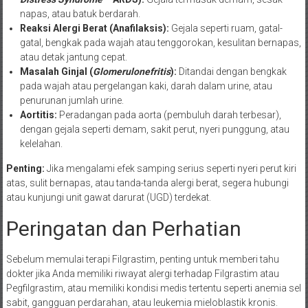
napas, atau batuk berdarah.
Reaksi Alergi Berat (Anafilaksis):
Gejala seperti ruam, gatal-
gatal, bengkak pada wajah atau tenggorokan, kesulitan bernapas,
atau detak jantung cepat.
Masalah Ginjal (
Glomerulonefritis
):
Ditandai dengan bengkak
pada wajah atau pergelangan kaki, darah dalam urine, atau
penurunan jumlah urine.
Aortitis:
Peradangan pada aorta (pembuluh darah terbesar),
dengan gejala seperti demam, sakit perut, nyeri punggung, atau
kelelahan.
Penting:
Jika mengalami efek samping serius seperti nyeri perut kiri
atas, sulit bernapas, atau tanda-tanda alergi berat, segera hubungi
atau kunjungi unit gawat darurat (UGD) terdekat.
Peringatan dan Perhatian
Sebelum memulai terapi Filgrastim, penting untuk memberi tahu
dokter jika Anda memiliki riwayat alergi terhadap Filgrastim atau
Pegfilgrastim, atau memiliki kondisi medis tertentu seperti anemia sel
sabit, gangguan perdarahan, atau leukemia mieloblastik kronis.