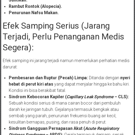
Suntikan.
Rambut Rontok (Alopecia).
Penurunan Nafsu Makan.
Efek Samping Serius (Jarang
Terjadi, Perlu Penanganan Medis
Segera):
Efek samping ini jarang terjadi namun memerlukan perhatian medis
darurat:
Pembesaran dan Ruptur (Pecah) Limpa:
Ditandai dengan
nyeri
hebat di perut kiri atas
yang dapat menjalar hingga ke bahu kiri.
Kondisi ini bisa berakibat fatal.
Sindrom Kebocoran Kapiler (
Capillary Leak Syndrome
– CLS):
Sebuah kondisi serius di mana cairan bocor dari pembuluh
darah ke jaringan tubuh. Gejalanya termasuk bengkak atau
sembab yang parah, penurunan frekuensi buang air kecil,
kesulitan bernapas, pusing, dan rasa penuh di perut.
Sindrom Gangguan Pernapasan Akut (
Acute Respiratory
Distress Syndrome
– ARDS):
Gejala termasuk demam, sesak