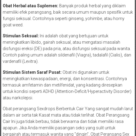
Obat Herbal atau Suplemen:
Banyak produk herbal yang diklaim
memiliki efek perangsang, baik secara umum maupun spesifik untuk
fungsi seksual. Contohnya seperti ginseng, yohimbe, atau horny
goat weed.
Stimulan Seksual:
Ini adalah obat yang bertujuan untuk
meningkatkan libido, gairah seksual, atau mengatasi masalah
disfungsi ereksi (DE) pada pria, atau disfungsi seksual pada wanita.
Contoh paling umum adalah sildenafil (Viagra), tadalafil (Cialis), dan
vardenafil (Levitra).
Stimulan Sistem Saraf Pusat:
Obat ini digunakan untuk
meningkatkan kewaspadaan, energi, dan konsentrasi. Contohnya
termasuk amfetamin dan metilfenidat, yang kadang diresepkan
untuk kondisi seperti ADHD (Attention-Deficit/Hyperactivity Disorder)
atau narkolepsi.
Obat perangsang Sexdrops Berbentuk Cair Yang sangat mudah larut
dalam air serta tak Kasat mata atau tidak terlihat. Obat Perangsang
Cair Ini juga tidak berbau, tidak berwarna dan tidak memiliki rasa
apapun. Jika Anda memiliki pasangan seks yang sulit untuk
bergairah atau termasuk wanita yang “dingin”, Obat Peransang Sex