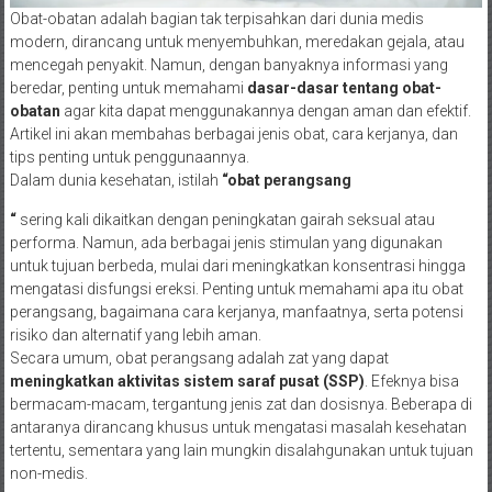
Obat-obatan adalah bagian tak terpisahkan dari dunia medis
modern, dirancang untuk menyembuhkan, meredakan gejala, atau
mencegah penyakit. Namun, dengan banyaknya informasi yang
beredar, penting untuk memahami
dasar-dasar tentang obat-
obatan
agar kita dapat menggunakannya dengan aman dan efektif.
Artikel ini akan membahas berbagai jenis obat, cara kerjanya, dan
tips penting untuk penggunaannya.
Dalam dunia kesehatan, istilah
“obat perangsang
“
sering kali dikaitkan dengan peningkatan gairah seksual atau
performa. Namun, ada berbagai jenis stimulan yang digunakan
untuk tujuan berbeda, mulai dari meningkatkan konsentrasi hingga
mengatasi disfungsi ereksi. Penting untuk memahami apa itu obat
perangsang, bagaimana cara kerjanya, manfaatnya, serta potensi
risiko dan alternatif yang lebih aman.
Secara umum, obat perangsang adalah zat yang dapat
meningkatkan aktivitas sistem saraf pusat (SSP)
. Efeknya bisa
bermacam-macam, tergantung jenis zat dan dosisnya. Beberapa di
antaranya dirancang khusus untuk mengatasi masalah kesehatan
tertentu, sementara yang lain mungkin disalahgunakan untuk tujuan
non-medis.