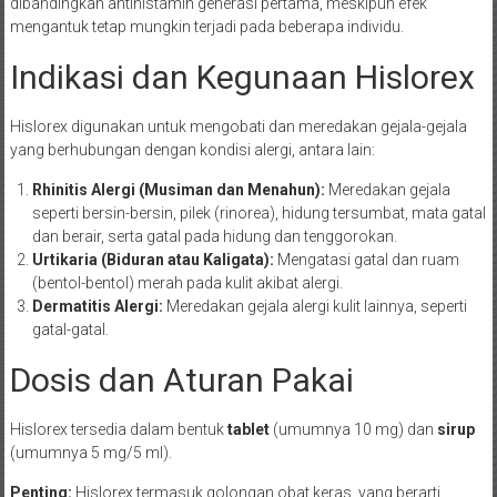
dibandingkan antihistamin generasi pertama, meskipun efek
mengantuk tetap mungkin terjadi pada beberapa individu.
Indikasi dan Kegunaan Hislorex
Hislorex digunakan untuk mengobati dan meredakan gejala-gejala
yang berhubungan dengan kondisi alergi, antara lain:
Rhinitis Alergi (Musiman dan Menahun):
Meredakan gejala
seperti bersin-bersin, pilek (rinorea), hidung tersumbat, mata gatal
dan berair, serta gatal pada hidung dan tenggorokan.
Urtikaria (Biduran atau Kaligata):
Mengatasi gatal dan ruam
(bentol-bentol) merah pada kulit akibat alergi.
Dermatitis Alergi:
Meredakan gejala alergi kulit lainnya, seperti
gatal-gatal.
Dosis dan Aturan Pakai
Hislorex tersedia dalam bentuk
tablet
(umumnya 10 mg) dan
sirup
(umumnya 5 mg/5 ml).
Penting:
Hislorex termasuk golongan obat keras, yang berarti