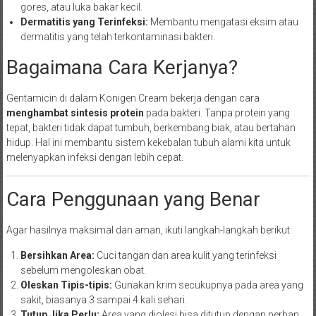
gores, atau luka bakar kecil.
Dermatitis yang Terinfeksi:
Membantu mengatasi eksim atau
dermatitis yang telah terkontaminasi bakteri.
Bagaimana Cara Kerjanya?
Gentamicin di dalam Konigen Cream bekerja dengan cara
menghambat sintesis protein
pada bakteri. Tanpa protein yang
tepat, bakteri tidak dapat tumbuh, berkembang biak, atau bertahan
hidup. Hal ini membantu sistem kekebalan tubuh alami kita untuk
melenyapkan infeksi dengan lebih cepat.
Cara Penggunaan yang Benar
Agar hasilnya maksimal dan aman, ikuti langkah-langkah berikut:
Bersihkan Area:
Cuci tangan dan area kulit yang terinfeksi
sebelum mengoleskan obat.
Oleskan Tipis-tipis:
Gunakan krim secukupnya pada area yang
sakit, biasanya 3 sampai 4 kali sehari.
Tutup Jika Perlu:
Area yang diolesi bisa ditutup dengan perban