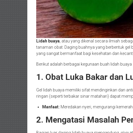
Lidah buaya
, atau yang dikenal secara ilmiah sebag
tanaman obat. Daging buahnya yang berbentuk gel b
yang sangat bermanfaat bagi kesehatan dan kecant
Berikut adalah berbagai kegunaan buah lidah buaya 
1. Obat Luka Bakar dan L
Gel lidah buaya memiliki sifat mendinginkan dan ant
ringan (seperti terbakar sinar matahari) dapat mem
Manfaat:
Meredakan nyeri, mengurangi kemeraha
2. Mengatasi Masalah Pe
Bagian luar daging lidah buaya mengandung
aloin
at