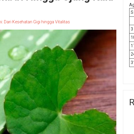
Ag
S
i: Dari Kesehatan Gigi hingga Vitalitas
3
1
1
2
3
R