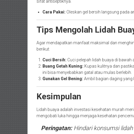
sifat antiseptiknya.
Cara Pakai:
Oleskan gel bersih langsung pada a
Tips Mengolah Lidah Bu
Agar mendapatkan manfaat maksimal dan menghindari 
berikut:
Cuci Bersih:
Cuci pelepah lidah buaya di bawah a
Buang Getah Kuning:
Kupas kulitnya dan pastika
ini bisa menyebabkan gatal atau mulas berlebih.
Gunakan Gel Bening:
Ambil bagian daging yang b
Kesimpulan
Lidah buaya adalah investasi kesehatan murah meria
mengobati luka hingga menjaga kesehatan pencernaa
Peringatan:
Hindari konsumsi lidah 