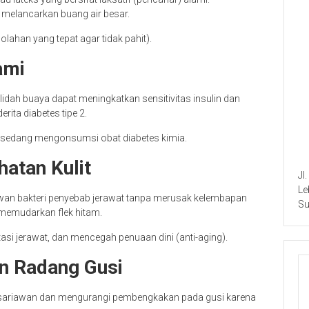
melancarkan buang air besar.
lahan yang tepat agar tidak pahit).
ami
dah buaya dapat meningkatkan sensitivitas insulin dan
ta diabetes tipe 2.
a sedang mengonsumsi obat diabetes kimia.
hatan Kulit
Jl
Le
awan bakteri penyebab jerawat tanpa merusak kelembapan
Su
k memudarkan flek hitam.
tasi jerawat, dan mencegah penuaan dini (anti-aging).
an Radang Gusi
sariawan dan mengurangi pembengkakan pada gusi karena