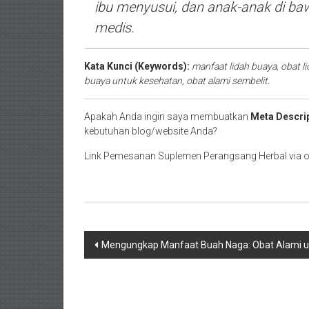
ibu menyusui, dan anak-anak di b
medis.
Kata Kunci (Keywords):
manfaat lidah buaya, obat li
buaya untuk kesehatan, obat alami sembelit.
Apakah Anda ingin saya membuatkan
Meta Descri
kebutuhan blog/website Anda?
Link Pemesanan Suplemen Perangsang Herbal via on
Navigasi
Mengungkap Manfaat Buah Naga: Obat Alami u
pos