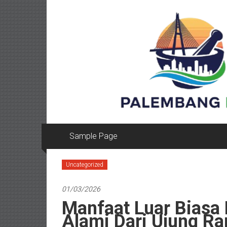
Lompat
ke
konten
Sample Page
Uncategorized
01/03/2026
Manfaat Luar Biasa 
Alami Dari Ujung R