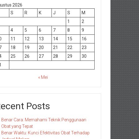
ustus 2026
S
R
K
J
S
M
1
2
4
5
6
7
8
9
0
11
12
13
14
15
16
7
18
19
20
21
22
23
4
25
26
27
28
29
30
1
« Mei
ecent Posts
Benar Cara: Memahami Teknik Penggunaan
Obat yang Tepat
Benar Waktu: Kunci Efektivitas Obat Terhadap