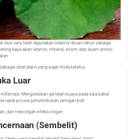
ai
Aloe vera
, telah digunakan selama ribuan tahun sebagai
ening kaya akan vitamin, mineral, enzim, dan asam amino
ikan.
sebagai obat alami yang wajib Anda ketahui:
uka Luar
i-inflamasi. Mengoleskan gel lidah buaya pada luka bakar
percepat proses penyembuhan jaringan kulit.
n, dan mencegah infeksi ringan.
ncernaan (Sembelit)
au lateks yang bersifat laksatif (pencahar) alami.