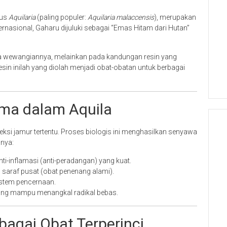
nus
Aquilaria
(paling populer:
Aquilaria malaccensis
), merupakan
nternasional, Gaharu dijuluki sebagai “Emas Hitam dari Hutan”
a wewangiannya, melainkan pada kandungan resin yang
in inilah yang diolah menjadi obat-obatan untuk berbagai
ma dalam Aquila
feksi jamur tertentu. Proses biologis ini menghasilkan senyawa
anya:
ti-inflamasi (anti-peradangan) yang kuat.
saraf pusat (obat penenang alami).
stem pencernaan.
ang mampu menangkal radikal bebas.
bagai Obat Terperinci