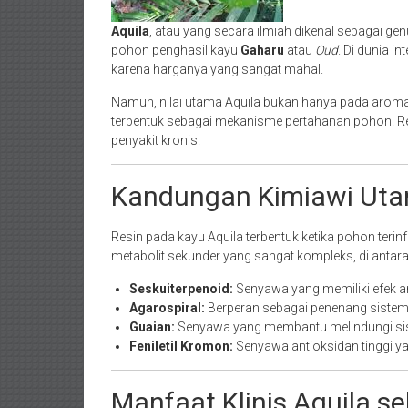
Aquila
, atau yang secara ilmiah dikenal sebagai ge
pohon penghasil kayu
Gaharu
atau
Oud
. Di dunia i
karena harganya yang sangat mahal.
Namun, nilai utama Aquila bukan hanya pada arom
terbentuk sebagai mekanisme pertahanan pohon. Res
penyakit kronis.
Kandungan Kimiawi Uta
Resin pada kayu Aquila terbentuk ketika pohon terin
metabolit sekunder yang sangat kompleks, di antar
Seskuiterpenoid:
Senyawa yang memiliki efek an
Agarospiral:
Berperan sebagai penenang sistem 
Guaian:
Senyawa yang membantu melindungi si
Feniletil Kromon:
Senyawa antioksidan tinggi y
Manfaat Klinis Aquila se