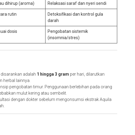
au dihirup (aroma)
Relaksasi saraf dan nyeri sendi
ara rutin
Detoksifikasi dan kontrol gula
darah
uai dosis
Pengobatan sistemik
(insomnia/stres)
g disarankan adalah
1 hingga 3 gram
per hari, dilarutkan
 herbal lainnya.
rinsip pengobatan timur. Penggunaan berlebihan pada orang
ebabkan mulut kering atau sembelit.
sultasi dengan dokter sebelum mengonsumsi ekstrak Aquila
ah.