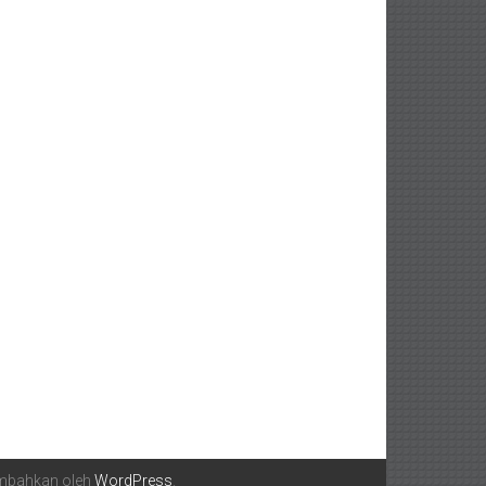
embahkan oleh
WordPress
.