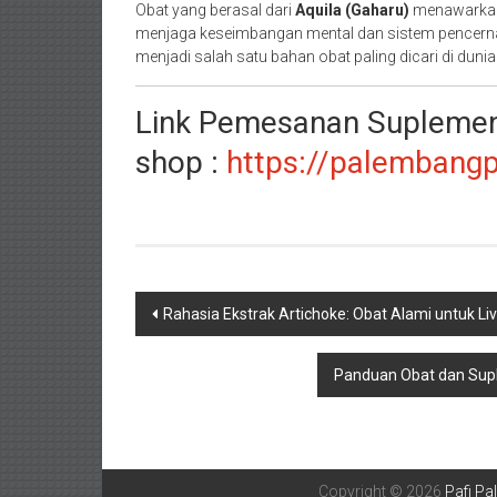
Obat yang berasal dari
Aquila (Gaharu)
menawarkan 
menjaga keseimbangan mental dan sistem pencernaa
menjadi salah satu bahan obat paling dicari di dunia
Link Pemesanan Suplemen 
shop :
https://palembangp
Navigasi
Rahasia Ekstrak Artichoke: Obat Alami untuk Liv
pos
Panduan Obat dan Supl
Copyright © 2026
Pafi P