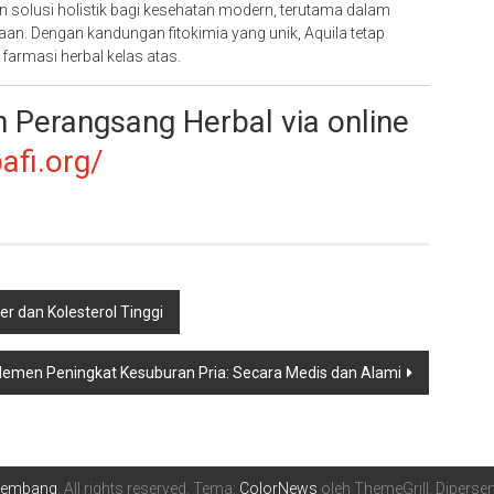
solusi holistik bagi kesehatan modern, terutama dalam
n. Dengan kandungan fitokimia yang unik, Aquila tetap
 farmasi herbal kelas atas.
Perangsang Herbal via online
afi.org/
er dan Kolesterol Tinggi
emen Peningkat Kesuburan Pria: Secara Medis dan Alami
alembang
. All rights reserved. Tema:
ColorNews
oleh ThemeGrill. Dipers