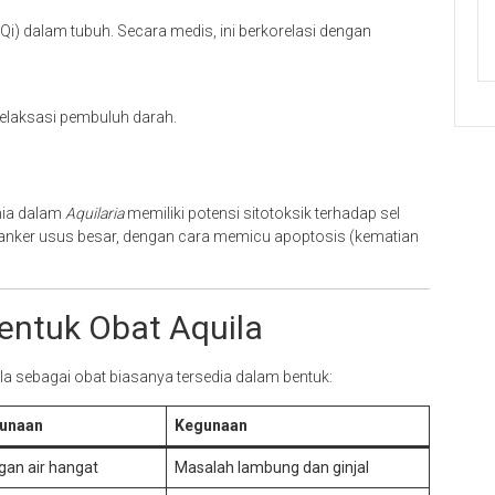
Qi) dalam tubuh. Secara medis, ini berkorelasi dengan
relaksasi pembuluh darah.
mia dalam
Aquilaria
memiliki potensi sitotoksik terhadap sel
n kanker usus besar, dengan cara memicu apoptosis (kematian
entuk Obat Aquila
a sebagai obat biasanya tersedia dalam bentuk:
unaan
Kegunaan
gan air hangat
Masalah lambung dan ginjal