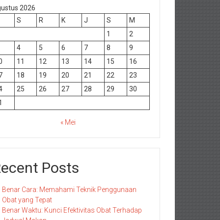
ustus 2026
S
R
K
J
S
M
1
2
4
5
6
7
8
9
0
11
12
13
14
15
16
7
18
19
20
21
22
23
4
25
26
27
28
29
30
1
« Mei
ecent Posts
Benar Cara: Memahami Teknik Penggunaan
Obat yang Tepat
Benar Waktu: Kunci Efektivitas Obat Terhadap