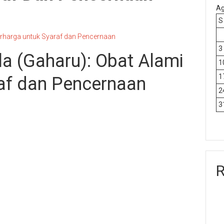
Ag
S
Berharga untuk Syaraf dan Pencernaan
3
a (Gaharu): Obat Alami
1
1
raf dan Pencernaan
2
3
R