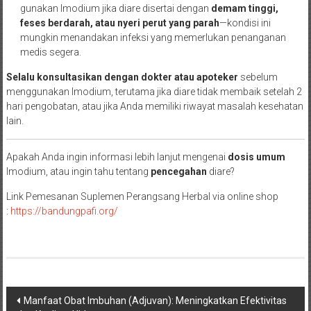
gunakan Imodium jika diare disertai dengan
demam tinggi,
feses berdarah, atau nyeri perut yang parah
—kondisi ini
mungkin menandakan infeksi yang memerlukan penanganan
medis segera.
Selalu konsultasikan dengan dokter atau apoteker
sebelum
menggunakan Imodium, terutama jika diare tidak membaik setelah 2
hari pengobatan, atau jika Anda memiliki riwayat masalah kesehatan
lain.
Apakah Anda ingin informasi lebih lanjut mengenai
dosis umum
Imodium, atau ingin tahu tentang
pencegahan
diare?
Link Pemesanan Suplemen Perangsang Herbal via online shop
:
https://bandungpafi.org/
Navigasi
Manfaat Obat Imbuhan (Adjuvan): Meningkatkan Efektivitas