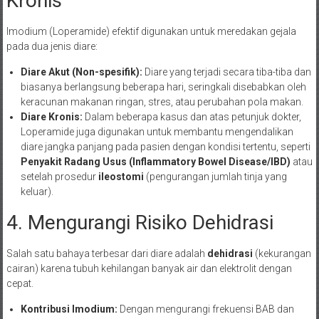
Kronis
Imodium (Loperamide) efektif digunakan untuk meredakan gejala
pada dua jenis diare:
Diare Akut (Non-spesifik):
Diare yang terjadi secara tiba-tiba dan
biasanya berlangsung beberapa hari, seringkali disebabkan oleh
keracunan makanan ringan, stres, atau perubahan pola makan.
Diare Kronis:
Dalam beberapa kasus dan atas petunjuk dokter,
Loperamide juga digunakan untuk membantu mengendalikan
diare jangka panjang pada pasien dengan kondisi tertentu, seperti
Penyakit Radang Usus (Inflammatory Bowel Disease/IBD)
atau
setelah prosedur
ileostomi
(pengurangan jumlah tinja yang
keluar).
4. Mengurangi Risiko Dehidrasi
Salah satu bahaya terbesar dari diare adalah
dehidrasi
(kekurangan
cairan) karena tubuh kehilangan banyak air dan elektrolit dengan
cepat.
Kontribusi Imodium:
Dengan mengurangi frekuensi BAB dan