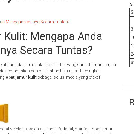
Ag
S
Harus Menggunakannya Secara Tuntas?
3
 Kulit: Mengapa Anda
1
1
nya Secara Tuntas?
2
3
gga kutu air adalah masalah kesehatan yang sangat umum terjadi
idak tertahankan dan perubahan tekstur kulit seringkali
ing
obat jamur kulit
sebagai solusi medis yang efektif.
R
at setelah rasa gatal hilang. Padahal, manfaat obat jamur