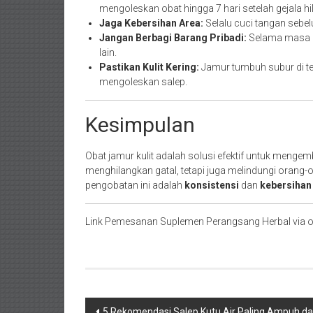
mengoleskan obat hingga 7 hari setelah gejala h
Jaga Kebersihan Area:
Selalu cuci tangan seb
Jangan Berbagi Barang Pribadi:
Selama masa p
lain.
Pastikan Kulit Kering:
Jamur tumbuh subur di te
mengoleskan salep.
Kesimpulan
Obat jamur kulit adalah solusi efektif untuk menge
menghilangkan gatal, tetapi juga melindungi orang-o
pengobatan ini adalah
konsistensi
dan
kebersihan 
Link Pemesanan Suplemen Perangsang Herbal via o
Navigasi
5 Rekomendasi Salep Kutu Air Paling Ampuh d