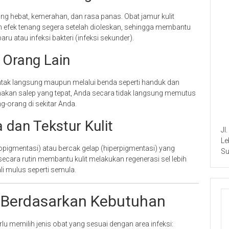
yang hebat, kemerahan, dan rasa panas. Obat jamur kulit
efek tenang segera setelah dioleskan, sehingga membantu
 atau infeksi bakteri (infeksi sekunder).
 Orang Lain
kontak langsung maupun melalui benda seperti handuk dan
akan salep yang tepat, Anda secara tidak langsung memutus
g-orang di sekitar Anda.
 dan Tekstur Kulit
Jl
Le
popigmentasi) atau bercak gelap (hiperpigmentasi) yang
Su
ara rutin membantu kulit melakukan regenerasi sel lebih
li mulus seperti semula.
 Berdasarkan Kebutuhan
 memilih jenis obat yang sesuai dengan area infeksi: