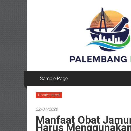
Lompat
ke
konten
Sample Page
Uncategorized
22/01/2026
Manfaat Obat Jamur
Harus Menggunakan