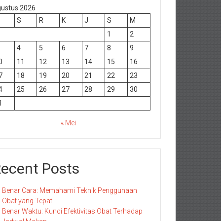
ustus 2026
S
R
K
J
S
M
1
2
4
5
6
7
8
9
0
11
12
13
14
15
16
7
18
19
20
21
22
23
4
25
26
27
28
29
30
1
« Mei
ecent Posts
Benar Cara: Memahami Teknik Penggunaan
Obat yang Tepat
Benar Waktu: Kunci Efektivitas Obat Terhadap