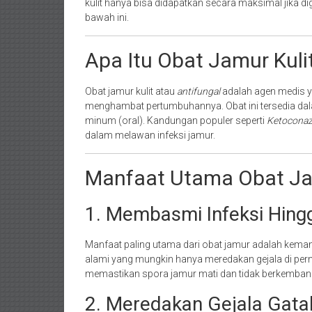
kulit hanya bisa didapatkan secara maksimal jika di
bawah ini.
Apa Itu Obat Jamur Kulit
Obat jamur kulit atau
antifungal
adalah agen medis y
menghambat pertumbuhannya. Obat ini tersedia dalam
minum (oral). Kandungan populer seperti
Ketoconazo
dalam melawan infeksi jamur.
Manfaat Utama Obat Jam
1. Membasmi Infeksi Hing
Manfaat paling utama dari obat jamur adalah kema
alami yang mungkin hanya meredakan gejala di perm
memastikan spora jamur mati dan tidak berkembang
2. Meredakan Gejala Gata