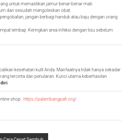
ilang untuk memastikan jamur benar-benar mati.
elum dan sesudah mengoleskan obat.
engobatan, jangan berbagi handuk atau baju dengan orang
mpat lembap. Keringkan area infeksi dengan tisu sebelum
mbalikan kesehatan kulit Anda. Manfaatnya tidak hanya sekadar
rang tercinta dari penularan. Kunci utama keberhasilan
diri
.
nline shop :
https://palembangpafi.org/
an Cara Cepat Sembuh