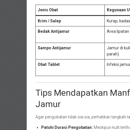
Jenis Obat
Kegunaan 
Krim / Salep
Kurap, kadas,
Bedak Antijamur
Area lipatan
Sampo Antijamur
Jamur di kul
parah).
Obat Tablet
Infeksi jamur
Tips Mendapatkan Manf
Jamur
Agar pengobatan tidak sia-sia, perhatikan langkah-l
Patuhi Durasi Pengobatan:
Meskipun kulit terli