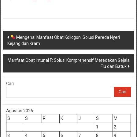
Navigasi
Mengenal Manfaat Obat Kolicgon: Solusi Pereda Nyeri
Kejang dan Kram
pos
Manfaat Obat Intunal F: Solusi Komprehensif Meredakan Gejala
Flu dan Batuk
Cari
Cari
Agustus 2026
S
S
R
K
J
S
M
1
2
3
4
5
6
7
8
9