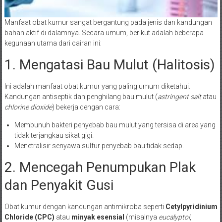
Manfaat obat kumur sangat bergantung pada jenis dan kandungan
bahan aktif di dalamnya. Secara umum, berikut adalah beberapa
kegunaan utama dari cairan ini:
1. Mengatasi Bau Mulut (Halitosis)
Ini adalah manfaat obat kumur yang paling umum diketahui.
Kandungan antiseptik dan penghilang bau mulut (
astringent salt
atau
chlorine dioxide
) bekerja dengan cara:
Membunuh bakteri penyebab bau mulut yang tersisa di area yang
tidak terjangkau sikat gigi.
Menetralisir senyawa sulfur penyebab bau tidak sedap.
2. Mencegah Penumpukan Plak
dan Penyakit Gusi
Obat kumur dengan kandungan antimikroba seperti
Cetylpyridinium
Chloride (CPC)
atau
minyak esensial
(misalnya
eucalyptol
,