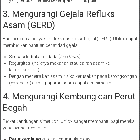
yang terluka memiliki kesempatan untuk pulih.
3. Mengurangi Gejala Refluks
Asam (GERD)
Bagi penderita penyakit refluks gastroesofageal (GERD), Ultilox dapat
memberikan bantuan cepat dari gejala:
Sensasi terbakar di dada (
heartburn
).
Regurgitasi (naiknya makanan atau cairan asam ke
kerongkongan).
Dengan menetralkan asam, risiko kerusakan pada kerongkongan
(esofagus) akibat paparan asam dapat diminimalkan.
4. Mengurangi Kembung dan Perut
Begah
Berkat kandungan simetikon, Ultilox sangat membantu bagi mereka
yang sering mengalami:
Perut kembung
karena penumpukan gas.