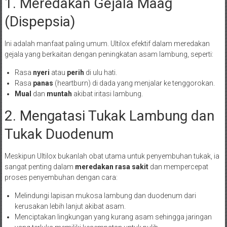
1. Meredakan Gejala Maag
(Dispepsia)
Ini adalah manfaat paling umum. Ultilox efektif dalam meredakan
gejala yang berkaitan dengan peningkatan asam lambung, seperti:
Rasa
nyeri
atau
perih
di ulu hati.
Rasa
panas
(heartburn) di dada yang menjalar ke tenggorokan.
Mual
dan
muntah
akibat iritasi lambung.
2. Mengatasi Tukak Lambung dan
Tukak Duodenum
Meskipun Ultilox bukanlah obat utama untuk penyembuhan tukak, ia
sangat penting dalam
meredakan rasa sakit
dan mempercepat
proses penyembuhan dengan cara:
Melindungi lapisan mukosa lambung dan duodenum dari
kerusakan lebih lanjut akibat asam.
Menciptakan lingkungan yang kurang asam sehingga jaringan