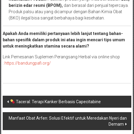
berizin edar resmi (BPOM),
dan berasal dari penjual tepercaya.
Produk palsu atau yang dicampur dengan Bahan Kimia Obat
(BKO) ilegal bisa sangat berbahaya bagi kesehatan.
Apakah Anda memiliki pertanyaan lebih lanjut tentang bahan-
bahan spesifik dalam produk ini atau ingin mencari tips umum
untuk meningkatkan stamina secara alami?
Link Pemesanan Suplemen Perangsang Herbal via online shop
:
https://
bandungpafi
.org/
Navigasi
Taceral: Terapi Kanker Berbasis Capecitabine
pos
Manfaat Obat Arfen: Solusi Efektif untuk Meredakan Nyeri dan
Demam