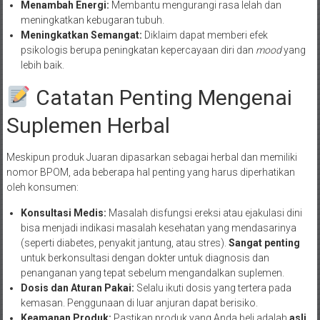
Menambah Energi:
Membantu mengurangi rasa lelah dan
meningkatkan kebugaran tubuh.
Meningkatkan Semangat:
Diklaim dapat memberi efek
psikologis berupa peningkatan kepercayaan diri dan
mood
yang
lebih baik.
Catatan Penting Mengenai
Suplemen Herbal
Meskipun produk Juaran dipasarkan sebagai herbal dan memiliki
nomor BPOM, ada beberapa hal penting yang harus diperhatikan
oleh konsumen:
Konsultasi Medis:
Masalah disfungsi ereksi atau ejakulasi dini
bisa menjadi indikasi masalah kesehatan yang mendasarinya
(seperti diabetes, penyakit jantung, atau stres).
Sangat penting
untuk berkonsultasi dengan dokter untuk diagnosis dan
penanganan yang tepat sebelum mengandalkan suplemen.
Dosis dan Aturan Pakai:
Selalu ikuti dosis yang tertera pada
kemasan. Penggunaan di luar anjuran dapat berisiko.
Keamanan Produk:
Pastikan produk yang Anda beli adalah
asli,