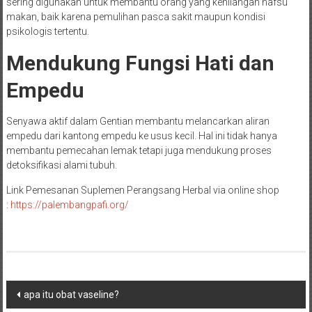
sering digunakan untuk membantu orang yang kehilangan nafsu
makan, baik karena pemulihan pasca sakit maupun kondisi
psikologis tertentu.
Mendukung Fungsi Hati dan
Empedu
Senyawa aktif dalam Gentian membantu melancarkan aliran
empedu dari kantong empedu ke usus kecil. Hal ini tidak hanya
membantu pemecahan lemak tetapi juga mendukung proses
detoksifikasi alami tubuh.
Link Pemesanan Suplemen Perangsang Herbal via online shop
:
https://palembangpafi.org/
Navigasi
apa itu obat vaseline?