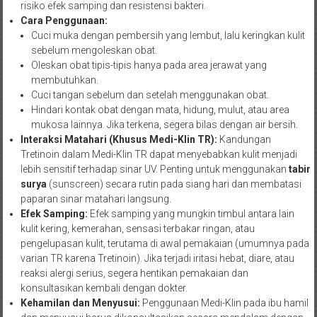
risiko efek samping dan resistensi bakteri.
Cara Penggunaan:
Cuci muka dengan pembersih yang lembut, lalu keringkan kulit
sebelum mengoleskan obat.
Oleskan obat tipis-tipis hanya pada area jerawat yang
membutuhkan.
Cuci tangan sebelum dan setelah menggunakan obat.
Hindari kontak obat dengan mata, hidung, mulut, atau area
mukosa lainnya. Jika terkena, segera bilas dengan air bersih.
Interaksi Matahari (Khusus Medi-Klin TR):
Kandungan
Tretinoin dalam Medi-Klin TR dapat menyebabkan kulit menjadi
lebih sensitif terhadap sinar UV. Penting untuk menggunakan
tabir
surya
(sunscreen) secara rutin pada siang hari dan membatasi
paparan sinar matahari langsung.
Efek Samping:
Efek samping yang mungkin timbul antara lain
kulit kering, kemerahan, sensasi terbakar ringan, atau
pengelupasan kulit, terutama di awal pemakaian (umumnya pada
varian TR karena Tretinoin). Jika terjadi iritasi hebat, diare, atau
reaksi alergi serius, segera hentikan pemakaian dan
konsultasikan kembali dengan dokter.
Kehamilan dan Menyusui:
Penggunaan Medi-Klin pada ibu hamil