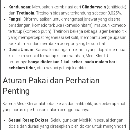
Kandungan:
Merupakan kombinasi dari
Clindamycin
(antibiotik)
dan
Tretinoin
. Tretinoin biasanya terkandung sebesar 0,025%.
Fungsi:
Diformulasikan untuk mengatasi jerawat yang disertai
peradangan, komedo terbuka (komedo hitam), maupun komedo
tertutup (komedo putih). Tretinoin bekerja sebagai agen keratolitik
yang mempercepat regenerasi sel kulit, membantu pengelupasan
sel kulit mati, dan membuka pori-pori yang tersumbat.
Dosis Umum:
Karena kandungan Tretinoin yang dapat membuat
kulit lebih sensitif terhadap sinar matahari, Medi-Klin TR
umumnya
hanya dioleskan 1 kali sehari pada malam hari
sebelum tidur
, atau sesuai petunjuk dokter.
Aturan Pakai dan Perhatian
Penting
Karena Medi-Klin adalah obat keras dan antibiotik, ada beberapa hal
yang harus diperhatikan dalam penggunaannya:
Sesuai Resep Dokter:
Selalu gunakan Medi-Klin sesuai dengan
dosis dan durasi yang diresepkan oleh dokter untuk menghindari