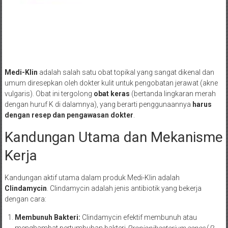
Medi-Klin
adalah salah satu obat topikal yang sangat dikenal dan
umum diresepkan oleh dokter kulit untuk pengobatan jerawat (akne
vulgaris). Obat ini tergolong
obat keras
(bertanda lingkaran merah
dengan huruf K di dalamnya), yang berarti penggunaannya
harus
dengan resep dan pengawasan dokter
.
Kandungan Utama dan Mekanisme
Kerja
Kandungan aktif utama dalam produk Medi-Klin adalah
Clindamycin
. Clindamycin adalah jenis antibiotik yang bekerja
dengan cara:
Membunuh Bakteri:
Clindamycin efektif membunuh atau
menghambat pertumbuhan bakteri
Propionibacterium acnes
(
P.