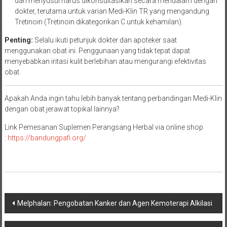
dan menyusui harus dikonsultasikan secara mendalam dengan
dokter, terutama untuk varian Medi-Klin TR yang mengandung
Tretinoin (Tretinoin dikategorikan C untuk kehamilan).
Penting:
Selalu ikuti petunjuk dokter dan apoteker saat
menggunakan obat ini. Penggunaan yang tidak tepat dapat
menyebabkan iritasi kulit berlebihan atau mengurangi efektivitas
obat.
Apakah Anda ingin tahu lebih banyak tentang perbandingan Medi-Klin
dengan obat jerawat topikal lainnya?
Link Pemesanan Suplemen Perangsang Herbal via online shop
:
https://bandungpafi.org/
Navigasi
Melphalan: Pengobatan Kanker dan Agen Kemoterapi Alkilasi
pos