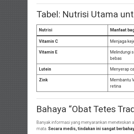
Tabel: Nutrisi Utama u
Nutrisi
Manfaat ba
Vitamin C
Menjaga keje
Vitamin E
Melindungi s
bebas
Lutein
Menyerap ca
Zink
Membantu Vi
retina
Bahaya “Obat Tetes Trad
Banyak informasi yang menyarankan meneteskan air
mata.
Secara medis, tindakan ini sangat berbaha