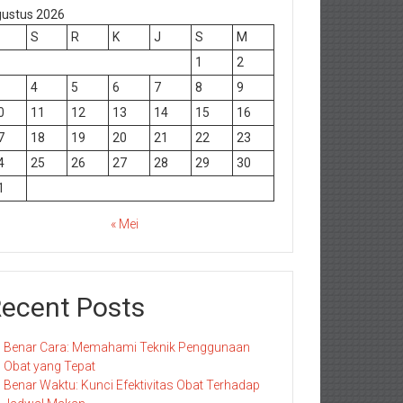
ustus 2026
S
R
K
J
S
M
1
2
4
5
6
7
8
9
0
11
12
13
14
15
16
7
18
19
20
21
22
23
4
25
26
27
28
29
30
1
« Mei
ecent Posts
Benar Cara: Memahami Teknik Penggunaan
Obat yang Tepat
Benar Waktu: Kunci Efektivitas Obat Terhadap