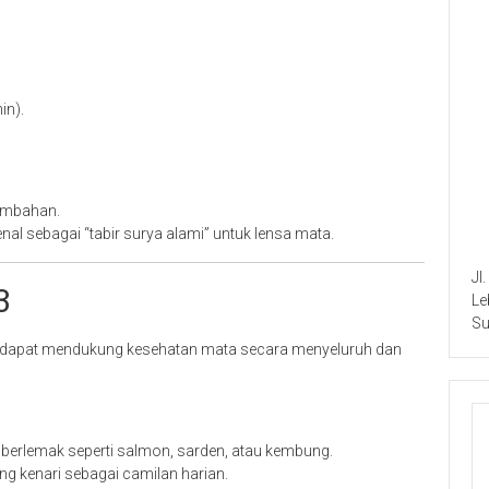
in).
tambahan.
nal sebagai “tabir surya alami” untuk lensa mata.
Jl
3
Le
Su
dapat mendukung kesehatan mata secara menyeluruh dan
erlemak seperti salmon, sarden, atau kembung.
ang kenari sebagai camilan harian.