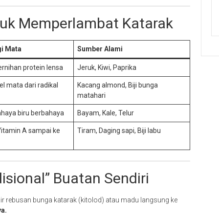
ntuk Memperlambat Katarak
gi Mata
Sumber Alami
rnihan protein lensa
Jeruk, Kiwi, Paprika
el mata dari radikal
Kacang almond, Biji bunga
matahari
haya biru berbahaya
Bayam, Kale, Telur
tamin A sampai ke
Tiram, Daging sapi, Biji labu
isional” Buatan Sendiri
 rebusan bunga katarak (kitolod) atau madu langsung ke
ya.