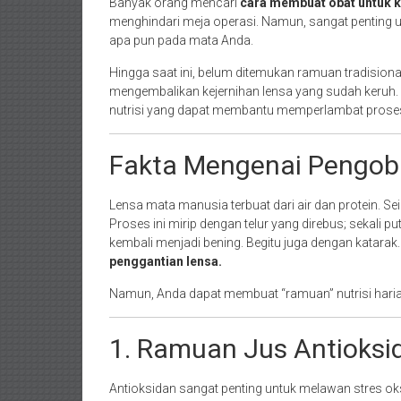
Banyak orang mencari
cara membuat obat untuk k
menghindari meja operasi. Namun, sangat penting
apa pun pada mata Anda.
Hingga saat ini, belum ditemukan ramuan tradisional 
mengembalikan kejernihan lensa yang sudah keruh. 
nutrisi yang dapat membantu memperlambat proses
Fakta Mengenai Pengob
Lensa mata manusia terbuat dari air dan protein. S
Proses ini mirip dengan telur yang direbus; sekali put
kembali menjadi bening. Begitu juga dengan katarak
penggantian lensa.
Namun, Anda dapat membuat “ramuan” nutrisi haria
1. Ramuan Jus Antioksi
Antioksidan sangat penting untuk melawan stres ok