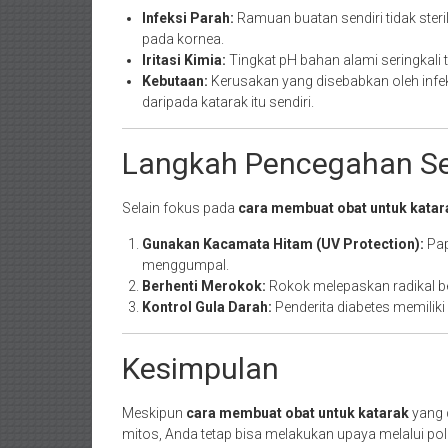
Infeksi Parah:
Ramuan buatan sendiri tidak ste
pada kornea.
Iritasi Kimia:
Tingkat pH bahan alami seringkali t
Kebutaan:
Kerusakan yang disebabkan oleh infeksi
daripada katarak itu sendiri.
Langkah Pencegahan Sel
Selain fokus pada
cara membuat obat untuk katar
Gunakan Kacamata Hitam (UV Protection):
Pap
menggumpal.
Berhenti Merokok:
Rokok melepaskan radikal b
Kontrol Gula Darah:
Penderita diabetes memiliki 
Kesimpulan
Meskipun
cara membuat obat untuk katarak
yang 
mitos, Anda tetap bisa melakukan upaya melalui pol