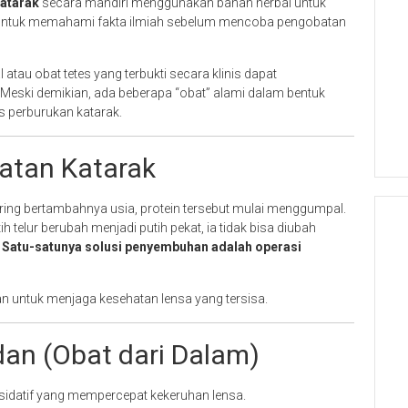
atarak
secara mandiri menggunakan bahan herbal untuk
 untuk memahami fakta ilmiah sebelum mencoba pengobatan
atau obat tetes yang terbukti secara klinis dapat
Meski demikian, ada beberapa “obat” alami dalam bentuk
 perburukan katarak.
atan Katarak
eiring bertambahnya usia, protein tersebut mulai menggumpal.
ih telur berubah menjadi putih pekat, ia tidak bisa diubah
.
Satu-satunya solusi penyembuhan adalah operasi
n untuk menjaga kesehatan lensa yang tersisa.
dan (Obat dari Dalam)
sidatif yang mempercepat kekeruhan lensa.