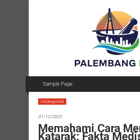
Lompat
ke
konten
Sample Page
Uncategorized
31/12/2025
Memahami Cara Mem
Katarak: Fakta Medi