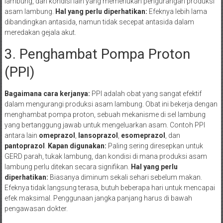
lambung, dan kondisi lain yang memerlukan pengurangan produksi
asam lambung.
Hal yang perlu diperhatikan:
Efeknya lebih lama
dibandingkan antasida, namun tidak secepat antasida dalam
meredakan gejala akut.
3. Penghambat Pompa Proton
(PPI)
Bagaimana cara kerjanya:
PPI adalah obat yang sangat efektif
dalam mengurangi produksi asam lambung. Obat ini bekerja dengan
menghambat pompa proton, sebuah mekanisme di sel lambung
yang bertanggung jawab untuk mengeluarkan asam. Contoh PPI
antara lain
omeprazol
,
lansoprazol
,
esomeprazol
, dan
pantoprazol
.
Kapan digunakan:
Paling sering diresepkan untuk
GERD parah, tukak lambung, dan kondisi di mana produksi asam
lambung perlu ditekan secara signifikan.
Hal yang perlu
diperhatikan:
Biasanya diminum sekali sehari sebelum makan.
Efeknya tidak langsung terasa, butuh beberapa hari untuk mencapai
efek maksimal. Penggunaan jangka panjang harus di bawah
pengawasan dokter.