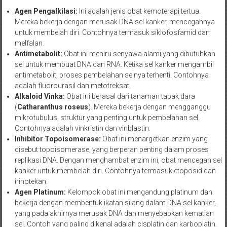
Agen Pengalkilasi:
Ini adalah jenis obat kemoterapi tertua.
Mereka bekerja dengan merusak DNA sel kanker, mencegahnya
untuk membelah diri. Contohnya termasuk siklofosfamid dan
melfalan.
Antimetabolit:
Obat ini meniru senyawa alami yang dibutuhkan
sel untuk membuat DNA dan RNA. Ketika sel kanker mengambil
antimetabolit, proses pembelahan selnya terhenti. Contohnya
adalah fluorourasil dan metotreksat.
Alkaloid Vinka:
Obat ini berasal dari tanaman tapak dara
(
Catharanthus roseus
). Mereka bekerja dengan mengganggu
mikrotubulus, struktur yang penting untuk pembelahan sel.
Contohnya adalah vinkristin dan vinblastin.
Inhibitor Topoisomerase:
Obat ini menargetkan enzim yang
disebut topoisomerase, yang berperan penting dalam proses
replikasi DNA. Dengan menghambat enzim ini, obat mencegah sel
kanker untuk membelah diri. Contohnya termasuk etoposid dan
irinotekan.
Agen Platinum:
Kelompok obat ini mengandung platinum dan
bekerja dengan membentuk ikatan silang dalam DNA sel kanker,
yang pada akhirnya merusak DNA dan menyebabkan kematian
sel. Contoh yang paling dikenal adalah cisplatin dan karboplatin.