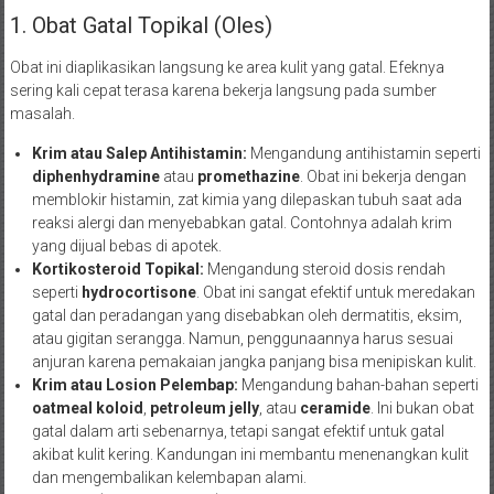
1. Obat Gatal Topikal (Oles)
Obat ini diaplikasikan langsung ke area kulit yang gatal. Efeknya
sering kali cepat terasa karena bekerja langsung pada sumber
masalah.
Krim atau Salep Antihistamin:
Mengandung antihistamin seperti
diphenhydramine
atau
promethazine
. Obat ini bekerja dengan
memblokir histamin, zat kimia yang dilepaskan tubuh saat ada
reaksi alergi dan menyebabkan gatal. Contohnya adalah krim
yang dijual bebas di apotek.
Kortikosteroid Topikal:
Mengandung steroid dosis rendah
seperti
hydrocortisone
. Obat ini sangat efektif untuk meredakan
gatal dan peradangan yang disebabkan oleh dermatitis, eksim,
atau gigitan serangga. Namun, penggunaannya harus sesuai
anjuran karena pemakaian jangka panjang bisa menipiskan kulit.
Krim atau Losion Pelembap:
Mengandung bahan-bahan seperti
oatmeal koloid
,
petroleum jelly
, atau
ceramide
. Ini bukan obat
gatal dalam arti sebenarnya, tetapi sangat efektif untuk gatal
akibat kulit kering. Kandungan ini membantu menenangkan kulit
dan mengembalikan kelembapan alami.