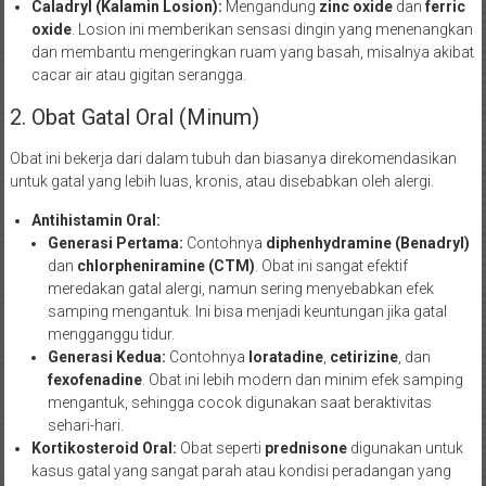
Caladryl (Kalamin Losion):
Mengandung
zinc oxide
dan
ferric
oxide
. Losion ini memberikan sensasi dingin yang menenangkan
dan membantu mengeringkan ruam yang basah, misalnya akibat
cacar air atau gigitan serangga.
2. Obat Gatal Oral (Minum)
Obat ini bekerja dari dalam tubuh dan biasanya direkomendasikan
untuk gatal yang lebih luas, kronis, atau disebabkan oleh alergi.
Antihistamin Oral:
Generasi Pertama:
Contohnya
diphenhydramine (Benadryl)
dan
chlorpheniramine (CTM)
. Obat ini sangat efektif
meredakan gatal alergi, namun sering menyebabkan efek
samping mengantuk. Ini bisa menjadi keuntungan jika gatal
mengganggu tidur.
Generasi Kedua:
Contohnya
loratadine
,
cetirizine
, dan
fexofenadine
. Obat ini lebih modern dan minim efek samping
mengantuk, sehingga cocok digunakan saat beraktivitas
sehari-hari.
Kortikosteroid Oral:
Obat seperti
prednisone
digunakan untuk
kasus gatal yang sangat parah atau kondisi peradangan yang