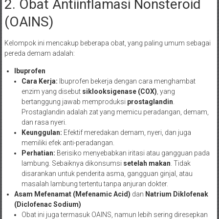
2. Obat Antiinflamasi Nonsteroid
(OAINS)
Kelompok ini mencakup beberapa obat, yang paling umum sebagai
pereda demam adalah:
Ibuprofen
Cara Kerja:
Ibuprofen bekerja dengan cara menghambat
enzim yang disebut
siklooksigenase (COX)
, yang
bertanggung jawab memproduksi
prostaglandin
.
Prostaglandin adalah zat yang memicu peradangan, demam,
dan rasa nyeri.
Keunggulan:
Efektif meredakan demam, nyeri, dan juga
memiliki efek anti-peradangan.
Perhatian:
Berisiko menyebabkan iritasi atau gangguan pada
lambung. Sebaiknya dikonsumsi
setelah makan
. Tidak
disarankan untuk penderita asma, gangguan ginjal, atau
masalah lambung tertentu tanpa anjuran dokter.
Asam Mefenamat (Mefenamic Acid)
dan
Natrium Diklofenak
(Diclofenac Sodium)
Obat ini juga termasuk OAINS, namun lebih sering diresepkan