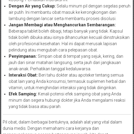
Dengan Air yang Cukup:
Selalu minum pil dengan segelas penuh
air putih. Ini membantu obat masuk ke kerongkongan dan
lambung dengan lancar serta membantu proses disolusi.
Jangan Membagi atau Menghancurkan Sembarangan:
Beberapa tablet boleh dibagi, tetapi banyak yang tidak. Kapsul
tidak boleh dibuka atau isinya dihancurkan kecuali diinstruksikan
oleh profesional kesehatan. Hal ini dapat merusak lapisan
pelindung atau mengubah cara pelepasan obat.
Penyimpanan:
Simpan obat di tempat yang sejuk, kering, dan
jauh dari sinar matahari langsung, serta jauh dari jangkauan
anak-anak. Perhatikan tanggal kedaluwarsa.
Interaksi Obat:
Beri tahu dokter atau apoteker tentang semua
obat lain yang Anda konsumsi, termasuk suplemen herbal dan
vitamin, untuk menghindari interaksi yang tidak diinginkan.
Efek Samping:
Kenali potensi efek samping obat yang Anda
minum dan segera hubungi dokter jika Anda mengalami reaksi
yang tidak biasa atau parah.
Pil obat, dalam berbagai bentuknya, adalah alat yang vital dalam
dunia medis. Dengan memahami cara kerjanya dan