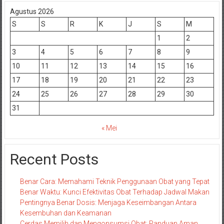
Agustus 2026
S
S
R
K
J
S
M
1
2
3
4
5
6
7
8
9
10
11
12
13
14
15
16
17
18
19
20
21
22
23
24
25
26
27
28
29
30
31
« Mei
Recent Posts
Benar Cara: Memahami Teknik Penggunaan Obat yang Tepat
Benar Waktu: Kunci Efektivitas Obat Terhadap Jadwal Makan
Pentingnya Benar Dosis: Menjaga Keseimbangan Antara
Kesembuhan dan Keamanan
Cerdas Memilih dan Mengonsumsi Obat: Panduan Aman