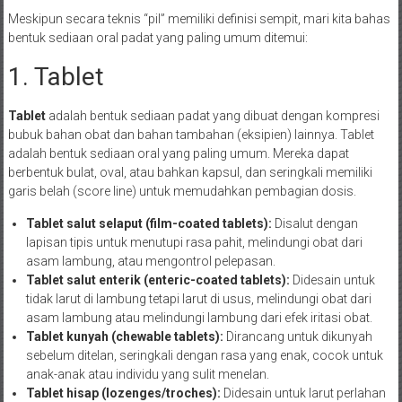
Meskipun secara teknis “pil” memiliki definisi sempit, mari kita bahas
bentuk sediaan oral padat yang paling umum ditemui:
1. Tablet
Tablet
adalah bentuk sediaan padat yang dibuat dengan kompresi
bubuk bahan obat dan bahan tambahan (eksipien) lainnya. Tablet
adalah bentuk sediaan oral yang paling umum. Mereka dapat
berbentuk bulat, oval, atau bahkan kapsul, dan seringkali memiliki
garis belah (score line) untuk memudahkan pembagian dosis.
Tablet salut selaput (film-coated tablets):
Disalut dengan
lapisan tipis untuk menutupi rasa pahit, melindungi obat dari
asam lambung, atau mengontrol pelepasan.
Tablet salut enterik (enteric-coated tablets):
Didesain untuk
tidak larut di lambung tetapi larut di usus, melindungi obat dari
asam lambung atau melindungi lambung dari efek iritasi obat.
Tablet kunyah (chewable tablets):
Dirancang untuk dikunyah
sebelum ditelan, seringkali dengan rasa yang enak, cocok untuk
anak-anak atau individu yang sulit menelan.
Tablet hisap (lozenges/troches):
Didesain untuk larut perlahan