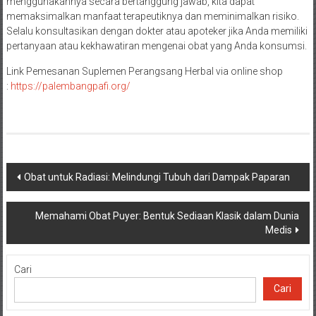
menggunakannya secara bertanggung jawab, kita dapat
memaksimalkan manfaat terapeutiknya dan meminimalkan risiko.
Selalu konsultasikan dengan dokter atau apoteker jika Anda memiliki
pertanyaan atau kekhawatiran mengenai obat yang Anda konsumsi.
Link Pemesanan Suplemen Perangsang Herbal via online shop
:
h
ttps://palembangpafi.org/
Navigasi
Obat untuk Radiasi: Melindungi Tubuh dari Dampak Paparan
pos
Memahami Obat Puyer: Bentuk Sediaan Klasik dalam Dunia
Medis
Cari
Cari