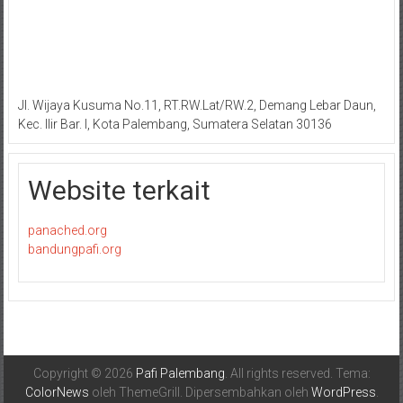
Jl. Wijaya Kusuma No.11, RT.RW.Lat/RW.2, Demang Lebar Daun,
Kec. Ilir Bar. I, Kota Palembang, Sumatera Selatan 30136
Website terkait
panached.org
bandungpafi.org
Copyright © 2026
Pafi Palembang
. All rights reserved. Tema:
ColorNews
oleh ThemeGrill. Dipersembahkan oleh
WordPress
.