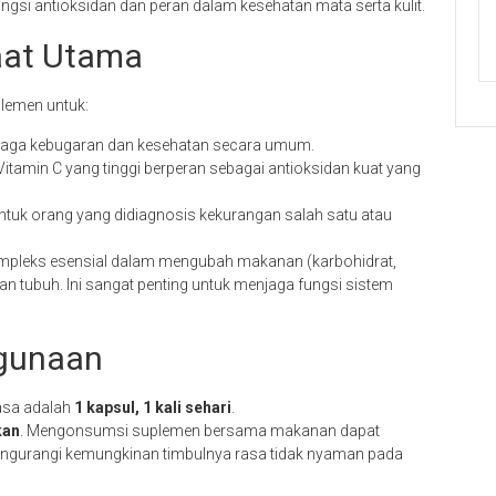
ngsi antioksidan dan peran dalam kesehatan mata serta kulit.
at Utama
plemen untuk:
ga kebugaran dan kesehatan secara umum.
tamin C yang tinggi berperan sebagai antioksidan kuat yang
tuk orang yang didiagnosis kekurangan salah satu atau
mpleks esensial dalam mengubah makanan (karbohidrat,
an tubuh. Ini sangat penting untuk menjaga fungsi sistem
ggunaan
asa adalah
1 kapsul, 1 kali sehari
.
kan
. Mengonsumsi suplemen bersama makanan dapat
engurangi kemungkinan timbulnya rasa tidak nyaman pada