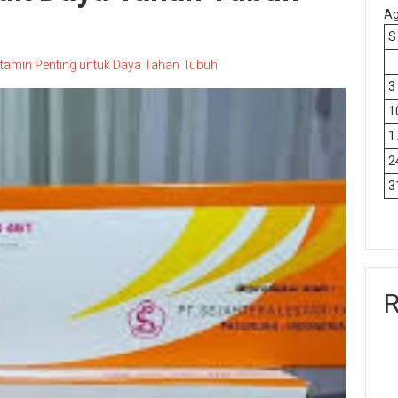
Ag
S
itamin Penting untuk Daya Tahan Tubuh
3
1
1
2
3
R