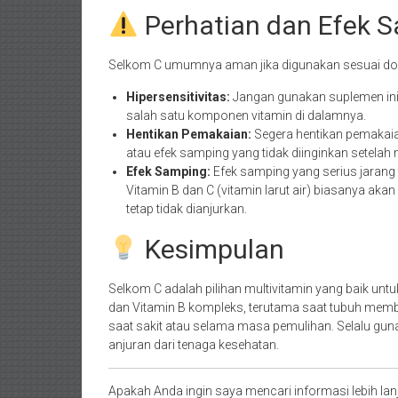
Perhatian dan Efek 
Selkom C umumnya aman jika digunakan sesuai dosi
Hipersensitivitas:
Jangan gunakan suplemen ini j
salah satu komponen vitamin di dalamnya.
Hentikan Pemakaian:
Segera hentikan pemakaian
atau efek samping yang tidak diinginkan setela
Efek Samping:
Efek samping yang serius jarang 
Vitamin B dan C (vitamin larut air) biasanya aka
tetap tidak dianjurkan.
Kesimpulan
Selkom C adalah pilihan multivitamin yang baik u
dan Vitamin B kompleks, terutama saat tubuh memb
saat sakit atau selama masa pemulihan. Selalu gu
anjuran dari tenaga kesehatan.
Apakah Anda ingin saya mencari informasi lebih lanju