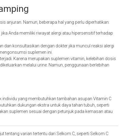
Samping
s anjuran. Namun, beberapa hal yang perlu diperhatikan:
ika Anda memiliki riwayat alergi atau hipersensitif terhadap
 dan konsultasikan dengan dokter jika muncul reaksi alergi
h mengonsumsi suplemen ini.
terjadi. Karena merupakan suplemen vitamin, kelebihan dosis
n dikeluarkan melalui urine. Namun, penggunaan berlebihan
ntuk individu yang membutuhkan tambahan asupan Vitamin C
utuhkan dukungan ekstra untuk daya tahan tubuh, seperti
nakan suplemen sesuai dengan petunjuk pada kemasan atau
t tentang varian tertentu dari Selkom C, seperti Selkom C