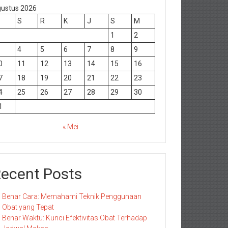
ustus 2026
S
R
K
J
S
M
1
2
4
5
6
7
8
9
0
11
12
13
14
15
16
7
18
19
20
21
22
23
4
25
26
27
28
29
30
1
« Mei
ecent Posts
Benar Cara: Memahami Teknik Penggunaan
Obat yang Tepat
Benar Waktu: Kunci Efektivitas Obat Terhadap