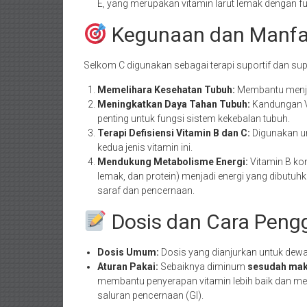
E, yang merupakan vitamin larut lemak dengan fu
Kegunaan dan Manfa
Selkom C digunakan sebagai terapi suportif dan su
Memelihara Kesehatan Tubuh:
Membantu menja
Meningkatkan Daya Tahan Tubuh:
Kandungan Vi
penting untuk fungsi sistem kekebalan tubuh.
Terapi Defisiensi Vitamin B dan C:
Digunakan un
kedua jenis vitamin ini.
Mendukung Metabolisme Energi:
Vitamin B ko
lemak, dan protein) menjadi energi yang dibutuhk
saraf dan pencernaan.
Dosis dan Cara Pen
Dosis Umum:
Dosis yang dianjurkan untuk dew
Aturan Pakai:
Sebaiknya diminum
sesudah ma
membantu penyerapan vitamin lebih baik dan m
saluran pencernaan (GI).