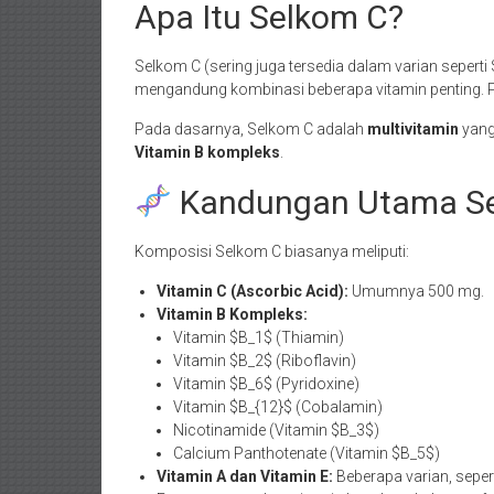
Apa Itu Selkom C?
Selkom C (sering juga tersedia dalam varian seper
mengandung kombinasi beberapa vitamin penting. Pr
Pada dasarnya, Selkom C adalah
multivitamin
yang
Vitamin B kompleks
.
Kandungan Utama S
Komposisi Selkom C biasanya meliputi:
Vitamin C (Ascorbic Acid):
Umumnya 500 mg.
Vitamin B Kompleks:
Vitamin $B_1$ (Thiamin)
Vitamin $B_2$ (Riboflavin)
Vitamin $B_6$ (Pyridoxine)
Vitamin $B_{12}$ (Cobalamin)
Nicotinamide (Vitamin $B_3$)
Calcium Panthotenate (Vitamin $B_5$)
Vitamin A dan Vitamin E:
Beberapa varian, sepe