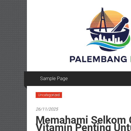
Lompat
ke
konten
Sample Page
Uncategorized
26/11/2025
Memahami Selkom C
Vitamin Penting Un