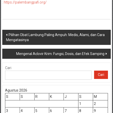
:
https://palembangpafi.org/
Navigasi
Pilihan Obat Lambung Paling Ampuh: Medis, Alami, dan Cara
Mengatasinya
pos
Mengenal Aclovir Krim: Fungsi, Dosis, dan Efek Samping
Cari
Cari
Agustus 2026
S
S
R
K
J
S
M
1
2
3
4
5
6
7
8
9