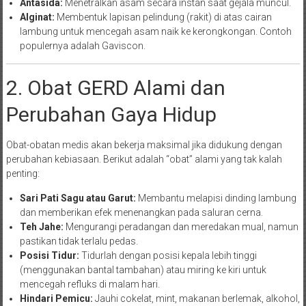
Antasida:
Menetralkan asam secara instan saat gejala muncul.
Alginat:
Membentuk lapisan pelindung (rakit) di atas cairan
lambung untuk mencegah asam naik ke kerongkongan. Contoh
populernya adalah Gaviscon.
2. Obat GERD Alami dan
Perubahan Gaya Hidup
Obat-obatan medis akan bekerja maksimal jika didukung dengan
perubahan kebiasaan. Berikut adalah “obat” alami yang tak kalah
penting:
Sari Pati Sagu atau Garut:
Membantu melapisi dinding lambung
dan memberikan efek menenangkan pada saluran cerna.
Teh Jahe:
Mengurangi peradangan dan meredakan mual, namun
pastikan tidak terlalu pedas.
Posisi Tidur:
Tidurlah dengan posisi kepala lebih tinggi
(menggunakan bantal tambahan) atau miring ke kiri untuk
mencegah refluks di malam hari.
Hindari Pemicu:
Jauhi cokelat, mint, makanan berlemak, alkohol,