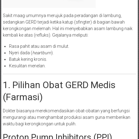
Sakit maag umumnya merujuk pada peradangan di lambung,
sedangkan GERD terjadi ketika katup (sfingter) di bagian bawah
kerongkongan melemah. Hal ini menyebabkan asam lambung naik
kembali ke atas (refluks). Gejalanya meliputi:
Rasa pahit atau asam di mulut.
Nyeri dada (
heartburn
).
Batuk kering kronis.
Kesulitan menelan.
1. Pilihan Obat GERD Medis
(Farmasi)
Dokter biasanya merekomendasikan obat-obatan yang berfungsi
mengurangi atau menghambat produksi asam guna memberikan
waktu bagi kerongkongan untuk pulih.
Proton Pump Inhibitors (PPI)