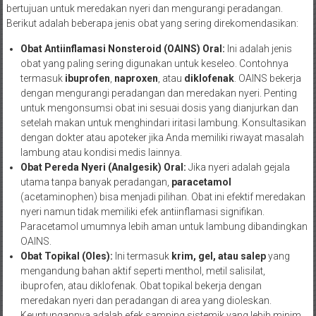
bertujuan untuk meredakan nyeri dan mengurangi peradangan.
Berikut adalah beberapa jenis obat yang sering direkomendasikan:
Obat Antiinflamasi Nonsteroid (OAINS) Oral:
Ini adalah jenis
obat yang paling sering digunakan untuk keseleo. Contohnya
termasuk
ibuprofen
,
naproxen
, atau
diklofenak
. OAINS bekerja
dengan mengurangi peradangan dan meredakan nyeri. Penting
untuk mengonsumsi obat ini sesuai dosis yang dianjurkan dan
setelah makan untuk menghindari iritasi lambung. Konsultasikan
dengan dokter atau apoteker jika Anda memiliki riwayat masalah
lambung atau kondisi medis lainnya.
Obat Pereda Nyeri (Analgesik) Oral:
Jika nyeri adalah gejala
utama tanpa banyak peradangan,
paracetamol
(acetaminophen) bisa menjadi pilihan. Obat ini efektif meredakan
nyeri namun tidak memiliki efek antiinflamasi signifikan.
Paracetamol umumnya lebih aman untuk lambung dibandingkan
OAINS.
Obat Topikal (Oles):
Ini termasuk
krim, gel, atau salep
yang
mengandung bahan aktif seperti menthol, metil salisilat,
ibuprofen, atau diklofenak. Obat topikal bekerja dengan
meredakan nyeri dan peradangan di area yang dioleskan.
Keuntungannya adalah efek samping sistemik yang lebih minim