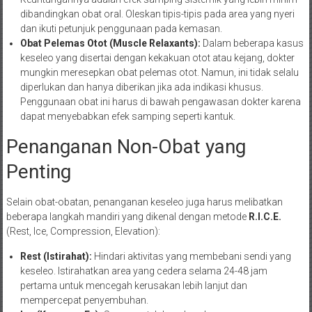
dibandingkan obat oral. Oleskan tipis-tipis pada area yang nyeri
dan ikuti petunjuk penggunaan pada kemasan.
Obat Pelemas Otot (Muscle Relaxants):
Dalam beberapa kasus
keseleo yang disertai dengan kekakuan otot atau kejang, dokter
mungkin meresepkan obat pelemas otot. Namun, ini tidak selalu
diperlukan dan hanya diberikan jika ada indikasi khusus.
Penggunaan obat ini harus di bawah pengawasan dokter karena
dapat menyebabkan efek samping seperti kantuk.
Penanganan Non-Obat yang
Penting
Selain obat-obatan, penanganan keseleo juga harus melibatkan
beberapa langkah mandiri yang dikenal dengan metode
R.I.C.E.
(Rest, Ice, Compression, Elevation):
Rest (Istirahat):
Hindari aktivitas yang membebani sendi yang
keseleo. Istirahatkan area yang cedera selama 24-48 jam
pertama untuk mencegah kerusakan lebih lanjut dan
mempercepat penyembuhan.