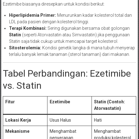
Ezetimibe biasanya diresepkan untuk kondisi berikut:
Hiperlipidemia Primer:
Menurunkan kadar kolesterol total dan
LDL pada pasien dengan kolesterol tinggi.
Terapi Kombinasi:
Sering digunakan bersama obat golongan
Statin
(seperti Atorvastatin atau Simvastatin) jika penggunaan
Statin saja tidak cukup untuk mencapai target kolesterol.
Sitosterolemia:
Kondisi genetik langka di mana tubuh menyerap
terlalu banyak lemak tanaman (sterol tanaman) dari makanan.
Tabel Perbandingan: Ezetimibe
vs. Statin
Fitur
Ezetimibe
Statin (Contoh:
Atorvastatin)
Lokasi Kerja
Usus Halus
Hati
Mekanisme
Menghambat
Menghambat
penyerapan
produksi kolesterol