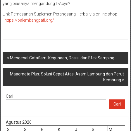
yang biasanya mengandung L-Acys?
Link Pemesanan Suplemen Perangsang Herbal via online shop
:
https://palembangpafi.org/
Navigasi
Mengenal Cataflam: Kegunaan, Dosis, dan Efek Samping
pos
Maagmeta Plus: Solusi Cepat Atasi Asam Lambung dan Perut
Kembung
Cari
Cari
Agustus 2026
S
S
R
K
J
S
M