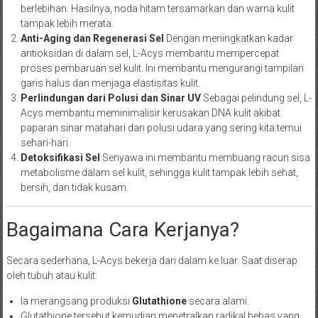
berlebihan. Hasilnya, noda hitam tersamarkan dan warna kulit
tampak lebih merata.
Anti-Aging dan Regenerasi Sel
Dengan meningkatkan kadar
antioksidan di dalam sel, L-Acys membantu mempercepat
proses pembaruan sel kulit. Ini membantu mengurangi tampilan
garis halus dan menjaga elastisitas kulit.
Perlindungan dari Polusi dan Sinar UV
Sebagai pelindung sel, L-
Acys membantu meminimalisir kerusakan DNA kulit akibat
paparan sinar matahari dan polusi udara yang sering kita temui
sehari-hari.
Detoksifikasi Sel
Senyawa ini membantu membuang racun sisa
metabolisme dalam sel kulit, sehingga kulit tampak lebih sehat,
bersih, dan tidak kusam.
Bagaimana Cara Kerjanya?
Secara sederhana, L-Acys bekerja dari dalam ke luar. Saat diserap
oleh tubuh atau kulit:
Ia merangsang produksi
Glutathione
secara alami.
Glutathione tersebut kemudian menetralkan radikal bebas yang