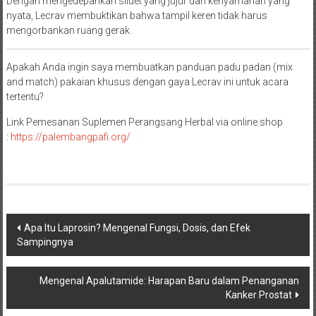
Dengan mengedepankan siluet yang jujur dan kenyamanan yang
nyata, Lecrav membuktikan bahwa tampil keren tidak harus
mengorbankan ruang gerak.
Apakah Anda ingin saya membuatkan panduan padu padan (mix
and match) pakaian khusus dengan gaya Lecrav ini untuk acara
tertentu?
Link Pemesanan Suplemen Perangsang Herbal via online shop
:
https://palembangpafi.org/
Navigasi
Apa Itu Laprosin? Mengenal Fungsi, Dosis, dan Efek
Sampingnya
pos
Mengenal Apalutamide: Harapan Baru dalam Penanganan
Kanker Prostat