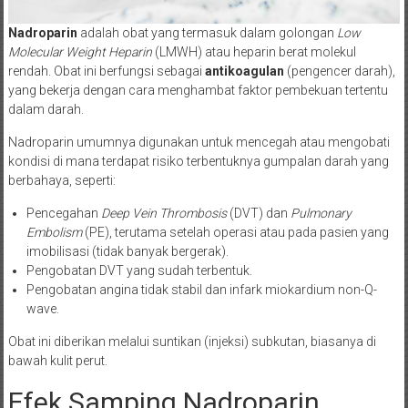
Nadroparin
adalah obat yang termasuk dalam golongan
Low
Molecular Weight Heparin
(LMWH) atau heparin berat molekul
rendah. Obat ini berfungsi sebagai
antikoagulan
(pengencer darah),
yang bekerja dengan cara menghambat faktor pembekuan tertentu
dalam darah.
Nadroparin umumnya digunakan untuk mencegah atau mengobati
kondisi di mana terdapat risiko terbentuknya gumpalan darah yang
berbahaya, seperti:
Pencegahan
Deep Vein Thrombosis
(DVT) dan
Pulmonary
Embolism
(PE), terutama setelah operasi atau pada pasien yang
imobilisasi (tidak banyak bergerak).
Pengobatan DVT yang sudah terbentuk.
Pengobatan angina tidak stabil dan infark miokardium non-Q-
wave.
Obat ini diberikan melalui suntikan (injeksi) subkutan, biasanya di
bawah kulit perut.
Efek Samping Nadroparin