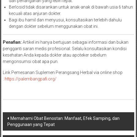
dan penanganan yang lebih tepat.
Berlosid tidak disarankan untuk anak-anak di bawah usia 6 tahun
kecuali atas anjuran dokter.
Bagi ibu hamil dan menyusui, konsultasikan terlebih dahulu
dengan dokter sebelum menggunakan obat ini.
Penafian:
Artikel ini hanya bertujuan sebagai informasi dan bukan
pengganti saran medis profesional. Selalu konsultasikan kondisi
kesehatan Anda kepada dokter atau apoteker sebelum
mengonsumsi obat apa pun.
Link Pemesanan Suplemen Perangsang Herbal via online shop
:
h
ttps://palembangpafi.org/
Navigasi
Memahami Obat Benostan: Manfaat, Efek Samping, dan
Penggunaan yang Tepat
pos