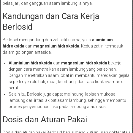
belas jari, dan gangguan asam lambung lainnya.
Kandungan dan Cara Kerja
Berlosid
Berlosid mengandung dua zat aktif utama, yaitu
aluminium
hidroksida
dan
magnesium hidroksida
. Kedua zat ini termasuk
dalam golongan antasida.
Aluminium hidroksida
dan
magnesium hidroksida
bekerja
dengan cara menetralkan asam lambung yang berlebihan.
Dengan menetralkan asam, obat ini membantu meredakan gejala
seperti nyeri ulu hati, mual, kembung, dan rasa tidak nyaman di
perut.
Selain itu, Berlosid juga dapat melindungi lapisan mukosa
lambung dari iritasi akibat asam lambung, sehingga membantu
proses penyembuhan luka pada lambung atau usus.
Dosis dan Aturan Pakai
Dosis dan aturan pakai Berlosid harus mengikuti anjuran dokter atau