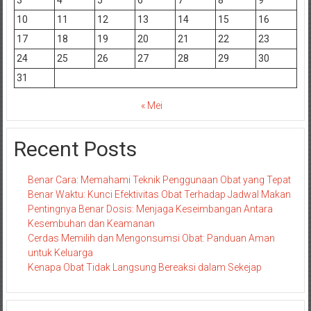
3
4
5
6
7
8
9
10
11
12
13
14
15
16
17
18
19
20
21
22
23
24
25
26
27
28
29
30
31
« Mei
Recent Posts
Benar Cara: Memahami Teknik Penggunaan Obat yang Tepat
Benar Waktu: Kunci Efektivitas Obat Terhadap Jadwal Makan
Pentingnya Benar Dosis: Menjaga Keseimbangan Antara
Kesembuhan dan Keamanan
Cerdas Memilih dan Mengonsumsi Obat: Panduan Aman
untuk Keluarga
Kenapa Obat Tidak Langsung Bereaksi dalam Sekejap