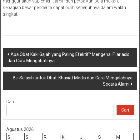
menggunakan suplemen tiamin dan perbaikan pola makan,
sebagian besar penderita dapat pulih sepenuhnya dalam waktu
singkat.
Navigasi
Apa Obat Kaki Gajah yang Paling Efektif? Mengenal Filariasis
dan Cara Mengobatinya
pos
Biji Selasih untuk Obat: Khasiat Medis dan Cara Mengolahnya
Secara Alami
Cari
Cari
Agustus 2026
S
S
R
K
J
S
M