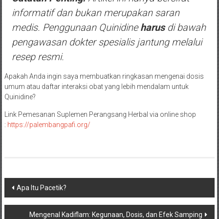
informatif dan bukan merupakan saran
medis. Penggunaan Quinidine
harus
di bawah
pengawasan dokter spesialis jantung melalui
resep resmi.
Apakah Anda ingin saya membuatkan ringkasan mengenai dosis
umum atau daftar interaksi obat yang lebih mendalam untuk
Quinidine?
Link Pemesanan Suplemen Perangsang Herbal via online shop
:
https://palembangpafi.org/
Navigasi
Apa Itu Pacetik?
pos
Mengenal Kadiflam: Kegunaan, Dosis, dan Efek Samping