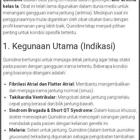
kelas Ia
. Obat ini telah lama digunakan dalam dunia medis untuk
menangani gangguan irama jantung (aritmia). Meskipun saat ini
penggunaannya mulai digantikan oleh obat-obatan baru dengan
profil keamanan yang lebih baik, Quinidine tetap menjadi pilihan
penting untuk kondisi spesifik tertentu.
1. Kegunaan Utama (Indikasi)
Quinidine berfungsi untuk menjaga detak jantung agar tetap stabil
pada pasien dengan gangguan irama tertentu. Beberapa kondisi
yang biasanya ditangani adalah:
Fibrilasi Atrial dan Flutter Atrial:
Membantu mengembalikan
dan menjaga irama jantung normal (sinus).
Takikardia Ventrikular:
Mengobati detak jantung yang terlalu
cepat yang berasal dari bilik jantung bawah.
Sindrom Brugada & Short QT Syndrome:
Dalam kasus khusus,
dokter meresepkan Quinidine untuk mencegah serangan jantung
mendadak pada pasien dengan kelainan genetik ini.
Malaria:
Selain untuk jantung, Quinidine (dalam bentuk
quinidine
gluconate
) terkadang digunakan sebagai pengobatan tambahan