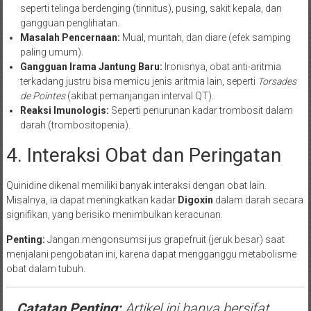
seperti telinga berdenging (tinnitus), pusing, sakit kepala, dan
gangguan penglihatan.
Masalah Pencernaan:
Mual, muntah, dan diare (efek samping
paling umum).
Gangguan Irama Jantung Baru:
Ironisnya, obat anti-aritmia
terkadang justru bisa memicu jenis aritmia lain, seperti
Torsades
de Pointes
(akibat pemanjangan interval QT).
Reaksi Imunologis:
Seperti penurunan kadar trombosit dalam
darah (trombositopenia).
4. Interaksi Obat dan Peringatan
Quinidine dikenal memiliki banyak interaksi dengan obat lain.
Misalnya, ia dapat meningkatkan kadar
Digoxin
dalam darah secara
signifikan, yang berisiko menimbulkan keracunan.
Penting:
Jangan mengonsumsi jus grapefruit (jeruk besar) saat
menjalani pengobatan ini, karena dapat mengganggu metabolisme
obat dalam tubuh.
Catatan Penting:
Artikel ini hanya bersifat