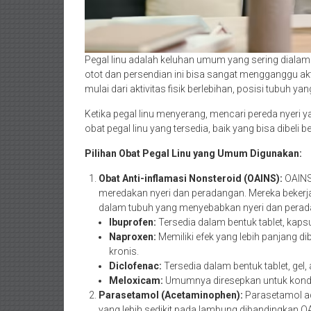
Pegal linu adalah keluhan umum yang sering dialami
otot dan persendian ini bisa sangat mengganggu akti
mulai dari aktivitas fisik berlebihan, posisi tubuh ya
Ketika pegal linu menyerang, mencari pereda nyeri ya
obat pegal linu yang tersedia, baik yang bisa dibel
Pilihan Obat Pegal Linu yang Umum Digunakan:
Obat Anti-inflamasi Nonsteroid (OAINS):
OAINS 
meredakan nyeri dan peradangan. Mereka bekerj
dalam tubuh yang menyebabkan nyeri dan perad
Ibuprofen:
Tersedia dalam bentuk tablet, kapsul
Naproxen:
Memiliki efek yang lebih panjang di
kronis.
Diclofenac:
Tersedia dalam bentuk tablet, gel, 
Meloxicam:
Umumnya diresepkan untuk kondisi
Parasetamol (Acetaminophen):
Parasetamol ada
yang lebih sedikit pada lambung dibandingkan OA