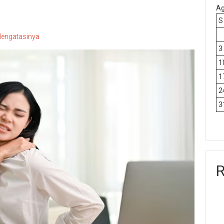
Ag
S
 Mengatasinya
3
1
1
2
3
R