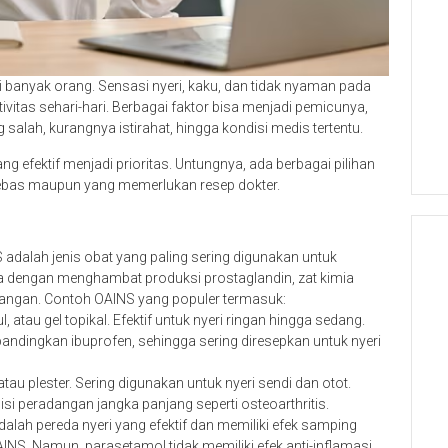
 banyak orang. Sensasi nyeri, kaku, dan tidak nyaman pada
vitas sehari-hari. Berbagai faktor bisa menjadi pemicunya,
ng salah, kurangnya istirahat, hingga kondisi medis tertentu.
ng efektif menjadi prioritas. Untungnya, ada berbagai pilihan
i bebas maupun yang memerlukan resep dokter.
adalah jenis obat yang paling sering digunakan untuk
a dengan menghambat produksi prostaglandin, zat kimia
angan. Contoh OAINS yang populer termasuk:
, atau gel topikal. Efektif untuk nyeri ringan hingga sedang.
bandingkan ibuprofen, sehingga sering diresepkan untuk nyeri
atau plester. Sering digunakan untuk nyeri sendi dan otot.
 peradangan jangka panjang seperti osteoarthritis.
lah pereda nyeri yang efektif dan memiliki efek samping
INS. Namun, parasetamol tidak memiliki efek anti-inflamasi.