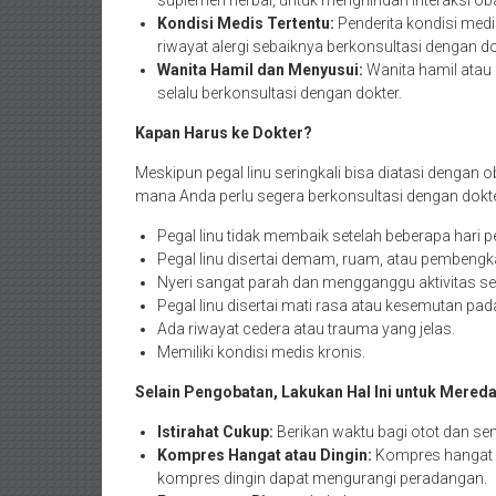
suplemen herbal, untuk menghindari interaksi oba
Kondisi Medis Tertentu:
Penderita kondisi medis
riwayat alergi sebaiknya berkonsultasi dengan 
Wanita Hamil dan Menyusui:
Wanita hamil atau 
selalu berkonsultasi dengan dokter.
Kapan Harus ke Dokter?
Meskipun pegal linu seringkali bisa diatasi dengan
mana Anda perlu segera berkonsultasi dengan dokte
Pegal linu tidak membaik setelah beberapa hari 
Pegal linu disertai demam, ruam, atau pembengka
Nyeri sangat parah dan mengganggu aktivitas seh
Pegal linu disertai mati rasa atau kesemutan pa
Ada riwayat cedera atau trauma yang jelas.
Memiliki kondisi medis kronis.
Selain Pengobatan, Lakukan Hal Ini untuk Mereda
Istirahat Cukup:
Berikan waktu bagi otot dan send
Kompres Hangat atau Dingin:
Kompres hangat d
kompres dingin dapat mengurangi peradangan.