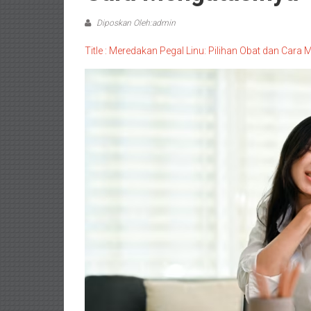
Diposkan Oleh:admin
Title : Meredakan Pegal Linu: Pilihan Obat dan Cara