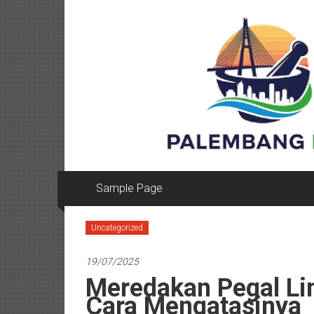
Lompat
ke
konten
Sample Page
Uncategorized
19/07/2025
Meredakan Pegal Lin
Cara Mengatasinya