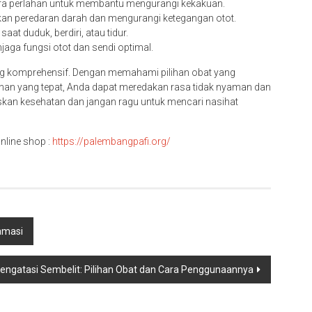
a perlahan untuk membantu mengurangi kekakuan.
an peredaran darah dan mengurangi ketegangan otot.
aat duduk, berdiri, atau tidur.
aga fungsi otot dan sendi optimal.
g komprehensif. Dengan memahami pilihan obat yang
nan yang tepat, Anda dapat meredakan rasa tidak nyaman dan
askan kesehatan dan jangan ragu untuk mencari nasihat
nline shop :
https://palembangpafi.org/
amasi
engatasi Sembelit: Pilihan Obat dan Cara Penggunaannya