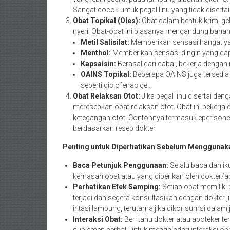
Sangat cocok untuk pegal linu yang tidak diserta
Obat Topikal (Oles):
Obat dalam bentuk krim, ge
nyeri. Obat-obat ini biasanya mengandung bahan a
Metil Salisilat:
Memberikan sensasi hangat ya
Menthol:
Memberikan sensasi dingin yang dapa
Kapsaisin:
Berasal dari cabai, bekerja dengan 
OAINS Topikal:
Beberapa OAINS juga tersedia d
seperti diclofenac gel.
Obat Relaksan Otot:
Jika pegal linu disertai de
meresepkan obat relaksan otot. Obat ini beker
ketegangan otot. Contohnya termasuk eperisone 
berdasarkan resep dokter.
Penting untuk Diperhatikan Sebelum Menggunaka
Baca Petunjuk Penggunaan:
Selalu baca dan ik
kemasan obat atau yang diberikan oleh dokter/a
Perhatikan Efek Samping:
Setiap obat memiliki
terjadi dan segera konsultasikan dengan dokter
iritasi lambung, terutama jika dikonsumsi dalam 
Interaksi Obat:
Beri tahu dokter atau apoteker 