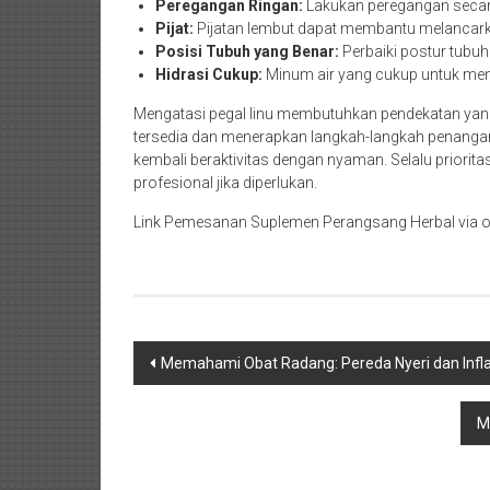
Peregangan Ringan:
Lakukan peregangan secar
Pijat:
Pijatan lembut dapat membantu melancark
Posisi Tubuh yang Benar:
Perbaiki postur tubuh s
Hidrasi Cukup:
Minum air yang cukup untuk menj
Mengatasi pegal linu membutuhkan pendekatan yan
tersedia dan menerapkan langkah-langkah penanga
kembali beraktivitas dengan nyaman. Selalu priorit
profesional jika diperlukan.
Link Pemesanan Suplemen Perangsang Herbal via o
Navigasi
Memahami Obat Radang: Pereda Nyeri dan Infl
pos
M