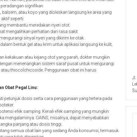
i peradangan signifikan.
l, balsem, atau koyo yang dioleskan langsung ke area yang
ktif seperti:
ng membantu meredakan nyeri otot.
t mengalihkan perhatian dari rasa sakit.
mengurangi sinyal nyeri yang dikirim ke otak.
alam bentuk gel atau krim untuk aplikasi langsung ke kulit,
ngan kekakuan atau kejang otot yang parah, dokter mungkin
ja dengan menenangkan sistem saraf pusat untuk mengurangi
atau thiocolchicoside. Penggunaan obat ini harus
Jl
Le
n Obat Pegal Linu:
Su
uti petunjuk dosis serta cara penggunaan yang tertera pada
poteker.
 potensi efek samping. Kenali efek samping yang mungkin
 jika mengalaminya. OAINS, misalnya, dapat menyebabkan
jangka panjang atau dosis tinggi.
tentang semua obat lain yang sedang Anda konsumsi, termasuk