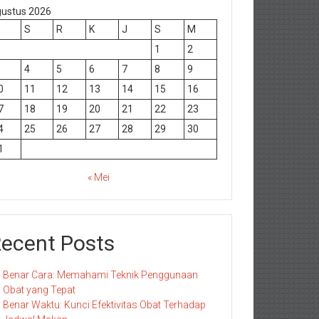
ustus 2026
S
R
K
J
S
M
1
2
4
5
6
7
8
9
0
11
12
13
14
15
16
7
18
19
20
21
22
23
4
25
26
27
28
29
30
1
« Mei
ecent Posts
Benar Cara: Memahami Teknik Penggunaan
Obat yang Tepat
Benar Waktu: Kunci Efektivitas Obat Terhadap