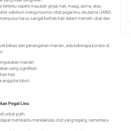
t yang tidak diinginkan.
 tertentu seperti masalah ginjal, hati, maag, asma, atau
dokter sebelum mengonsumsi obat pegal linu, terutama OAINS.
menyusui harus sangat berhati-hati dalam memilih obat dan
 obat bebas dan penanganan mandiri, ada beberapa kondisi di
r:
pengobatan mandiri.
kan yang signifikan.
ari-hari.
da anggota tubuh.
kan Pegal Linu:
i untuk pulih.
apat membantu merelaksasi otot yang tegang, sementara