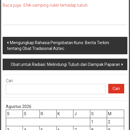
Baca juga : Efek samping nuklir terhadap tubuh
Navigasi
Mengungkap Rahasia Pengobatan Kuno: Berita Terkini
tentang Obat Tradisional Aztec
pos
Obat untuk Radiasi: Melindungi Tubuh dari Dampak Paparan
Cari
Cari
Agustus 2026
S
S
R
K
J
S
M
1
2
3
4
5
6
7
8
9