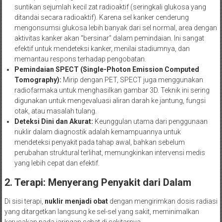
suntikan sejumlah kecil zat radioaktif (seringkali glukosa yang
ditandai secara radioaktif). Karena sel kanker cenderung
mengonsumsi glukosa lebih banyak dari sel normal, area dengan
aktivitas kanker akan “bersinar” dalam pemindaian. Ini sangat
efektif untuk mendeteksi kanker, menilai stadiumnya, dan
memantau respons terhadap pengobatan.
Pemindaian SPECT (Single-Photon Emission Computed
Tomography):
Mirip dengan PET, SPECT juga menggunakan
radiofarmaka untuk menghasilkan gambar 3D. Teknik ini sering
digunakan untuk mengevaluasi aliran darah ke jantung, fungsi
otak, atau masalah tulang.
Deteksi Dini dan Akurat:
Keunggulan utama dari penggunaan
nuklir dalam diagnostik adalah kemampuannya untuk
mendeteksi penyakit pada tahap awal, bahkan sebelum
perubahan struktural terlihat, memungkinkan intervensi medis
yang lebih cepat dan efektif.
2. Terapi: Menyerang Penyakit dari Dalam
Di sisi terapi,
nuklir menjadi obat
dengan mengirimkan dosis radiasi
yang ditargetkan langsung ke sel-sel yang sakit, meminimalkan
kerusakan pada jaringan sehat di sekitarnya.